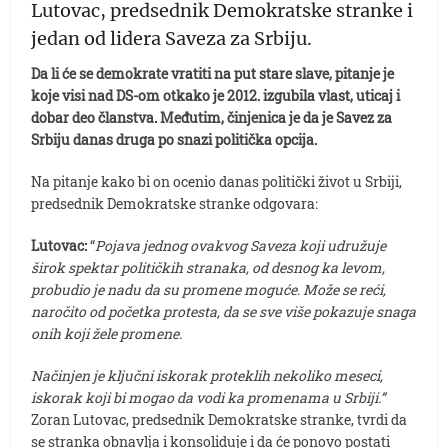
Lutovac, predsednik Demokratske stranke i
jedan od lidera Saveza za Srbiju.
Da li će se demokrate vratiti na put stare slave, pitanje je
koje visi nad DS-om otkako je 2012. izgubila vlast, uticaj i
dobar deo članstva. Međutim, činjenica je da je Savez za
Srbiju danas druga po snazi politička opcija.
Na pitanje kako bi on ocenio danas politički život u Srbiji,
predsednik Demokratske stranke odgovara:
Lutovac:
“
Pojava jednog ovakvog Saveza koji udružuje
širok spektar političkih stranaka, od desnog ka levom,
probudio je nadu da su promene moguće. Može se reći,
naročito od početka protesta, da se sve više pokazuje snaga
onih koji žele promene.
Načinjen je ključni iskorak proteklih nekoliko meseci,
iskorak koji bi mogao da vodi ka promenama u Srbiji.”
Zoran Lutovac, predsednik Demokratske stranke, tvrdi da
se stranka obnavlja i konsoliduje i da će ponovo postati