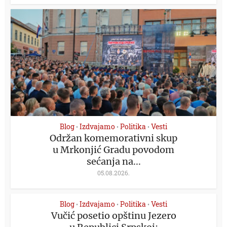
Blog
Izdvajamo
Politika
Vesti
•
•
•
Održan komemorativni skup
u Mrkonjić Gradu povodom
sećanja na...
05.08.2026.
Blog
Izdvajamo
Politika
Vesti
•
•
•
Vučić posetio opštinu Jezero