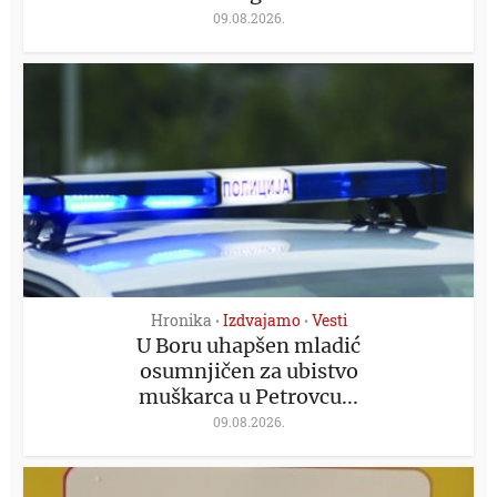
09.08.2026.
Hronika
Izdvajamo
Vesti
•
•
U Boru uhapšen mladić
osumnjičen za ubistvo
muškarca u Petrovcu...
09.08.2026.