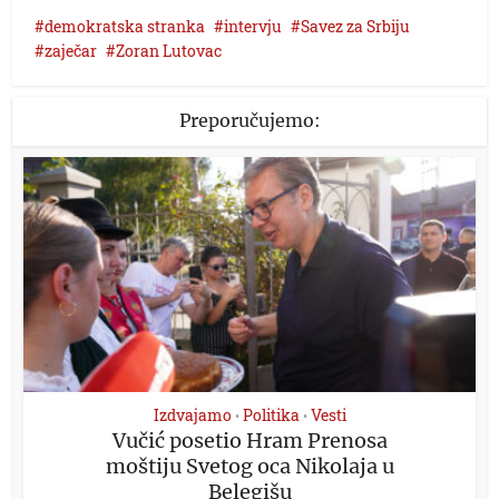
demokratska stranka
intervju
Savez za Srbiju
zaječar
Zoran Lutovac
Preporučujemo:
Izdvajamo
Politika
Vesti
•
•
Vučić posetio Hram Prenosa
moštiju Svetog oca Nikolaja u
Belegišu