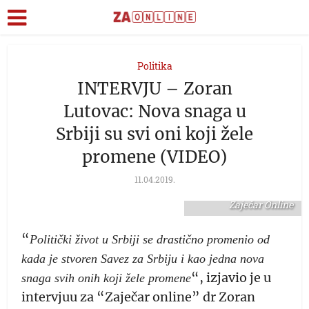
Politika
INTERVJU – Zoran
Lutovac: Nova snaga u
Srbiji su svi oni koji žele
promene (VIDEO)
11.04.2019.
Zoran Lutovac - foto:
Zaječar Online
“
Politički život u Srbiji se drastično promenio od
kada je stvoren Savez za Srbiju i kao jedna nova
“, izjavio je u
snaga svih onih koji žele promene
intervjuu za “Zaječar online” dr Zoran