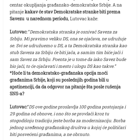
centar okupljanja građansko-demokratske Srbije. A na
pitanje
kakav će stav Demokratske stranke biti prema
Savezu u narednom periodu
, Lutovac kaže:
Lutovac:
“
Demokratska stranka je osnivač Saveza za
Srbiju. Mi pravimo veliku DS, ona se ojačava, ne udružuje
se. Svi se udružuemo u DS, a ta Demokratska stranka kao
stub Saveza za Srbiju će biti jača, a samim tim biće jači i
sam Savez za Srbiju. Poenta je u tome da iako Savez bude
bio jači, to će ojačavati i mesto i ulogu DS kao takve.”
*Hoće li ta demokratsko-građanska opcija moći
građanima Srbije, koji su poslednjih godina bili u
apstinenciji, da da odgovor na pitanje šta posle rušenja
SNS-a?
Lutovac:
“
DS ove godine proslavlja 100 godina postojanja i
29 godina od obnove, i ono što se provlači kroz tu
stogodišnju tradiciju jeste borba za modernizaciju. Borba
jednog uređenog građanskog društva u kojoj će političari
biti posvećeni građanima, a ne obrnuto.