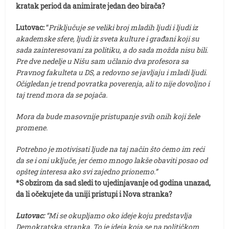
kratak period da animirate jedan deo birača?
Lutovac:
“
Priključuje se veliki broj mladih ljudi i ljudi iz
akademske sfere, ljudi iz sveta kulture i građani koji su
sada zainteresovani za politiku, a do sada možda nisu bili.
Pre dve nedelje u Nišu sam učlanio dva profesora sa
Pravnog fakulteta u DS, a redovno se javljaju i mladi ljudi.
Očigledan je trend povratka poverenja, ali to nije dovoljno i
taj trend mora da se pojača.
Mora da bude masovnije pristupanje svih onih koji žele
promene.
Potrebno je motivisati ljude na taj način što ćemo im reći
da se i oni uključe, jer ćemo mnogo lakše obaviti posao od
opšteg interesa ako svi zajedno prionemo.”
*S obzirom da sad sledi to ujedinjavanje od godina unazad,
da li očekujete da uniji pristupi i Nova stranka?
Lutovac:
“Mi se okupljamo oko ideje koju predstavlja
Demokratska stranka. To je ideja koja se na političkom