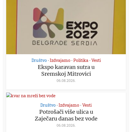
Društvo
Izdvajamo
Politika
Vesti
•
•
•
Ekspo karavan sutra u
Sremskoj Mitrovici
06.08.2026.
Društvo
Izdvajamo
Vesti
•
•
Potrošači više ulica u
Zaječaru danas bez vode
06.08.2026.