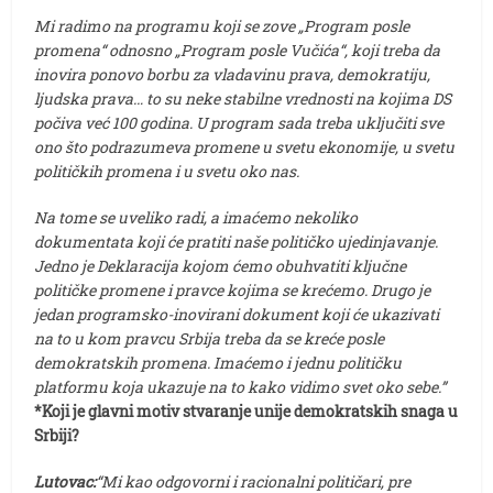
Mi radimo na programu koji se zove „Program posle
promena“ odnosno „Program posle Vučića“, koji treba da
inovira ponovo borbu za vladavinu prava, demokratiju,
ljudska prava… to su neke stabilne vrednosti na kojima DS
počiva već 100 godina. U program sada treba uključiti sve
ono što podrazumeva promene u svetu ekonomije, u svetu
političkih promena i u svetu oko nas.
Na tome se uveliko radi, a imaćemo nekoliko
dokumentata koji će pratiti naše političko ujedinjavanje.
Jedno je Deklaracija kojom ćemo obuhvatiti ključne
političke promene i pravce kojima se krećemo. Drugo je
jedan programsko-inovirani dokument koji će ukazivati
na to u kom pravcu Srbija treba da se kreće posle
demokratskih promena. Imaćemo i jednu političku
platformu koja ukazuje na to kako vidimo svet oko sebe.”
*Koji je glavni motiv stvaranje unije demokratskih snaga u
Srbiji?
Lutovac:
“Mi kao odgovorni i racionalni političari, pre