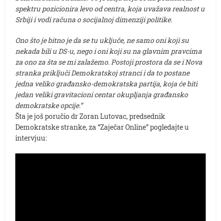
spektru pozicionira levo od centra, koja uvažava realnost u
Srbiji i vodi računa o socijalnoj dimenziji politike.
Ono što je bitno je da se tu uključe, ne samo oni koji su
nekada bili u DS-u, nego i oni koji su na glavnim pravcima
za ono za šta se mi zalažemo. Postoji prostora da se i Nova
stranka priključi Demokratskoj stranci i da to postane
jedna veliko građansko-demokratska partija, koja će biti
jedan veliki gravitacioni centar okupljanja građansko
demokratske opcije.”
Šta je još poručio dr Zoran Lutovac, predsednik
Demokratske stranke, za “Zaječar Online” pogledajte u
intervjuu: