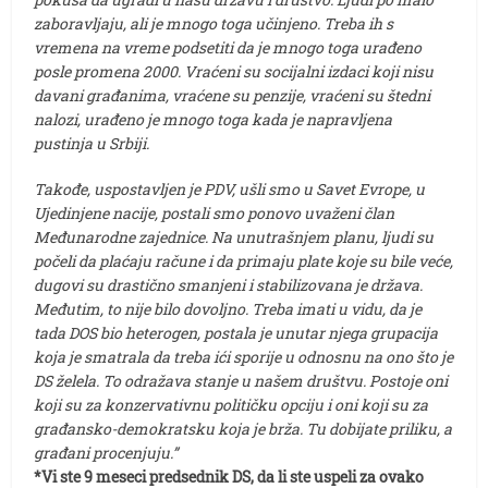
zaboravljaju, ali je mnogo toga učinjeno. Treba ih s
vremena na vreme podsetiti da je mnogo toga urađeno
posle promena 2000. Vraćeni su socijalni izdaci koji nisu
davani građanima, vraćene su penzije, vraćeni su štedni
nalozi, urađeno je mnogo toga kada je napravljena
pustinja u Srbiji.
Takođe, uspostavljen je PDV, ušli smo u Savet Evrope, u
Ujedinjene nacije, postali smo ponovo uvaženi član
Međunarodne zajednice. Na unutrašnjem planu, ljudi su
počeli da plaćaju račune i da primaju plate koje su bile veće,
dugovi su drastično smanjeni i stabilizovana je država.
Međutim, to nije bilo dovoljno. Treba imati u vidu, da je
tada DOS bio heterogen, postala je unutar njega grupacija
koja je smatrala da treba ići sporije u odnosnu na ono što je
DS želela. To odražava stanje u našem društvu. Postoje oni
koji su za konzervativnu političku opciju i oni koji su za
građansko-demokratsku koja je brža. Tu dobijate priliku, a
građani procenjuju.”
*Vi ste 9 meseci predsednik DS, da li ste uspeli za ovako