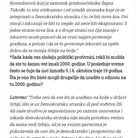
Kostadinović koji je zamenik gradonačelnika Šapca.
Takođe, to isto očekujemo i od ostalih stranaka koje će se
integrisati u Demokratsku stranku i tu će biti nova lica. Ovi
stariji i iskusniji će biti tu negde, ali neće biti eksponirani. S
jedne strane nova lica, a s druge strani oni čije znanje i
iskustvo može pomoći da se vrati najpre poverenje
građana, a potom i da se to poverenje iskoristi za opšte
dobro da se menja Srbija na bolje.”
*Sada kada vas slušaju politički protivnici, rekli bi možda
da ste tu šansu već imali 2000. godine. U poslednje vreme
često se čuje da noć između 5. i 6. oktobra traje 19 godina.
Šta je ono što biste mogli drugačije da uradite u odnosu na
tu 2000. godinu?
Lutovac:
“Treba reći da sve što je urađeno na bolje u državi
Srbiji, išlo je uz Demokratsku stranku ili pod vođstvo DS.
Ali naše društvo je segmentirano po raznim osnovama i
nikada demokratska stranka nije imala potrebnu većinu
da sama vodi Srbiju, ali je sa svojim parterima je
pokušavala da ono što je demokratsko i progresivno da
pokuša da ugradi u našu državu i društvo. Ljudi po malo