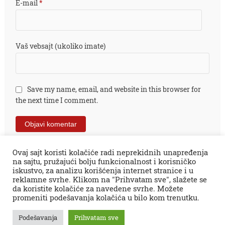
E-mail
*
Vaš vebsajt (ukoliko imate)
Save my name, email, and website in this browser for
the next time I comment.
Ovaj sajt koristi kolačiće radi neprekidnih unapređenja
na sajtu, pružajući bolju funkcionalnost i korisničko
iskustvo, za analizu korišćenja internet stranice i u
reklamne svrhe. Klikom na "Prihvatam sve", slažete se
da koristite kolačiće za navedene svrhe. Možete
promeniti podešavanja kolačića u bilo kom trenutku.
Sva prava zadržana © 2026.
Zaječar Online
impresum
PR tekstovi
kontakt
kolumne
projekti
Podešavanja
Prihvatam sve