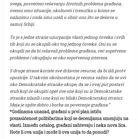
svega, posvećeni rešavanju životnih problema građana,
svesni smo situacije, okolnosti i trenutka u kome se
nalazimo i onda smo uzeli u obzir ono što se dešava u
samoj Srbiji.
To je s jedne strane uzurpacija vlasti jednog čoveka i svih
tih koji su se okupili oko tog jednog čoveka. Oni su se
okupili ne da bi rešavali probleme građana, već sopstvene
probleme i okupljaju se oko sopstvenog interesa.
S druge strane koriste sve državne resurse, da bi išli protv
opozicije. U takvim okolnostima je veoma važno da se svi
oko Demokratske stranke okupe, da se i ovaj put postavi
stub koji će okupiti opet sve one koji su iz Demokratske
stranke izlazili i one koji su bliski Demokratskoj stranci.
Ideja je opšte dobro i borba za poverenje građana.”
*Godinama unazad, građani u prvi plan ističu
prezasićenost političarima koji se decenijama smenjuju na
vlasti. Između ostalog, građani zahtevaju i neka nova lica.
Hoće li ova unija i može li ova unija to da ponudi?