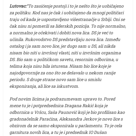
Lutovac:
“To zasićenje postoji i to je nešto što je uobičajeno
za politiku. Kod nas je čak i uobičajeno da mnogi političari
traju od kada je uspostavljeno višestranačje u Srbiji. Oni se
čak nisu ni pomerili sa liderskih pozicija. To nije normalno,
a normalno je očekivati i dobiti nova lica. DS je već to
učinila. Rukovodstvo DS predstavljaju nova lica. Između
ostalog i ja sam novo lice, jer dugo sam u DS, ali nikda
nisam bio niti u izvršnoj vlasti, niti u izvršnim organima
DS. Bio sam u političkom savetu, resornim odborima, u
telima koja nisu bila isturena. Nisam bio lice koje je
najodgovornije za ono što se dešavalo u nekom ranije
periodu. S druge strane novo sam lice u smislu
eksponiranja, ali lice sa iskustvom.
Pod novim licima ja podrazumevam upravo to. Pored
mene tu je i potpredsednica Dragana Rakić koja je
odbornica u Vršcu, Saša Paunović koji je bio profilisan kao
gradonačelnik Paraćina, Aleksandra Jerkov je novo lice s
obzirom da se samo eksponirala u parlamentu. To je cela
garnitura novih lica, a tu je i predsednik IO Dušan