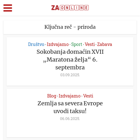
Ključna reč - priroda
Društvo
Izdvajamo
Sport
Vesti
Zabava
•
•
•
•
Sokobanja domaćin XVII
„Maratona želja“ 6.
septembra
03.09.2025.
Blog
Izdvajamo
Vesti
•
•
Zemlja sa severa Evrope
uvodi taksu!
06.06.2025.