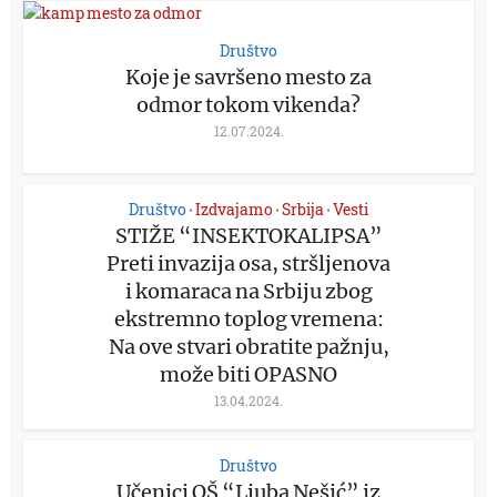
Društvo
Koje je savršeno mesto za
odmor tokom vikenda?
12.07.2024.
Društvo
Izdvajamo
Srbija
Vesti
•
•
•
STIŽE “INSEKTOKALIPSA”
Preti invazija osa, stršljenova
i komaraca na Srbiju zbog
ekstremno toplog vremena:
Na ove stvari obratite pažnju,
može biti OPASNO
13.04.2024.
Društvo
Učenici OŠ “Ljuba Nešić” iz