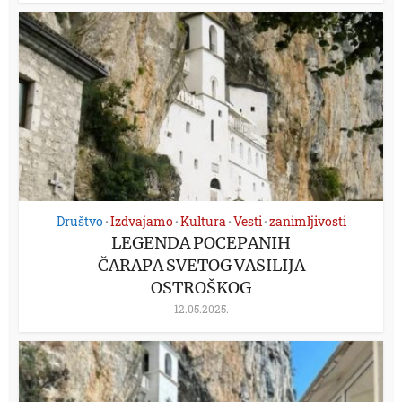
Društvo
Izdvajamo
Kultura
Vesti
zanimljivosti
•
•
•
•
LEGENDA POCEPANIH
ČARAPA SVETOG VASILIJA
OSTROŠKOG
12.05.2025.