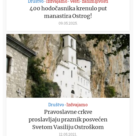
Društvo
Izdvajamo
Vesti
zanimljivosti
•
•
•
400 hodočasnika krenulo put
manastira Ostrog!
09.05.2025.
Društvo
Izdvajamo
•
Pravoslavne crkve
proslavljaju praznik posvećen
Svetom Vasiliju Ostroškom
12.05.2021.