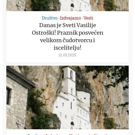
Društvo
Izdvajamo
Vesti
•
•
Danas je Sveti Vasilije
Ostroški! Praznik posvećen
velikom čudotvorcu i
iscelitelju!
12.05.2025.