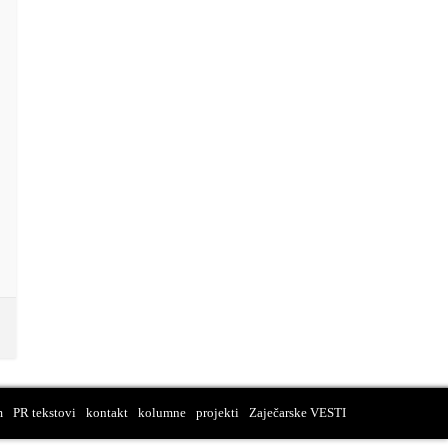
m
PR tekstovi
kontakt
kolumne
projekti
Zaječarske VESTI