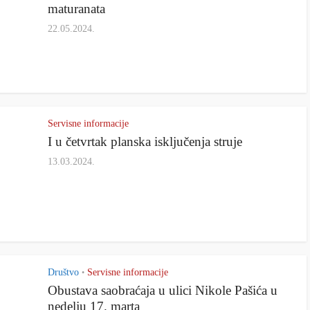
maturanata
22.05.2024.
Servisne informacije
I u četvrtak planska isključenja struje
13.03.2024.
Društvo
Servisne informacije
•
Obustava saobraćaja u ulici Nikole Pašića u
nedelju 17. marta