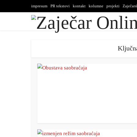
impresum
PR tekstovi
kontakt
kolumne
projekti
Zaječar
Ključn