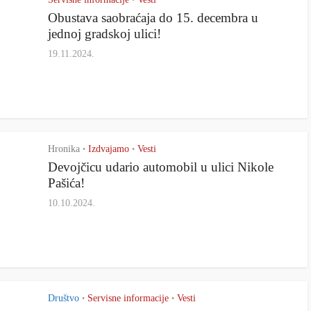
•
Obustava saobraćaja do 15. decembra u
jednoj gradskoj ulici!
19.11.2024.
Hronika
Izdvajamo
Vesti
•
•
Devojčicu udario automobil u ulici Nikole
Pašića!
10.10.2024.
Društvo
Servisne informacije
Vesti
•
•