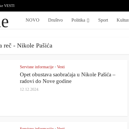
ske VESTI
NOVO
Društvo
Politika
Sport
Kultur
a reč - Nikole Pašića
Servisne informacije
Vesti
•
Opet obustava saobraćaja u Nikole Pašića –
radovi do Nove godine
12.12.2024.
Servisne informacije
Vesti