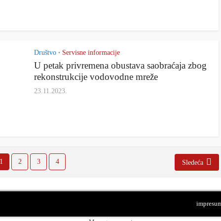
Društvo
Servisne informacije
•
U petak privremena obustava saobraćaja zbog
rekonstrukcije vodovodne mreže
23.11.2023.
1
2
3
4
Sledeća
impresu