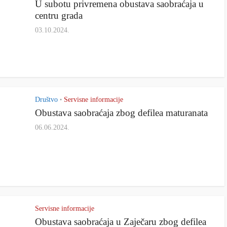
U subotu privremena obustava saobraćaja u
centru grada
03.10.2024.
Društvo
Servisne informacije
•
Obustava saobraćaja zbog defilea maturanata
06.06.2024.
Servisne informacije
Obustava saobraćaja u Zaječaru zbog defilea