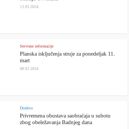
13.03.2024.
Servisne informacije
Planska isključenja struje za ponedeljak 11.
mart
08.03.2024.
Društvo
Privremena obustava saobraćaja u subotu
zbog obeležavanja Badnjeg dana