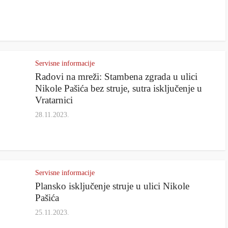
Servisne informacije
Radovi na mreži: Stambena zgrada u ulici
Nikole Pašića bez struje, sutra isključenje u
Vratarnici
28.11.2023.
Servisne informacije
Plansko isključenje struje u ulici Nikole
Pašića
25.11.2023.