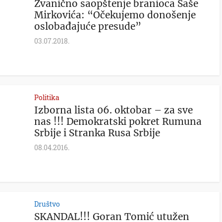
Zvanično saopštenje branioca Saše
Mirkovića: “Očekujemo donošenje
oslobađajuće presude”
03.07.2018.
Politika
Izborna lista 06. oktobar – za sve
nas !!! Demokratski pokret Rumuna
Srbije i Stranka Rusa Srbije
08.04.2016.
Društvo
SKANDAL!!! Goran Tomić utužen