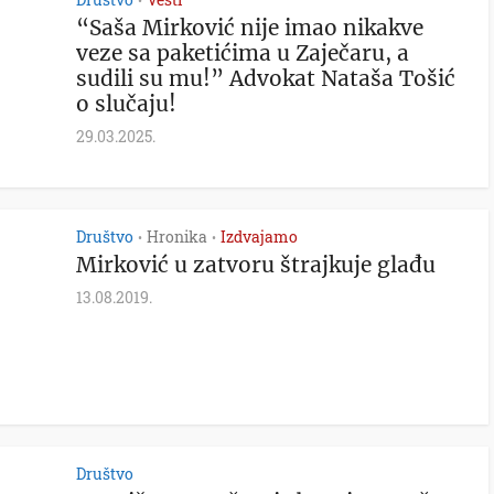
•
“Saša Mirković nije imao nikakve
veze sa paketićima u Zaječaru, a
sudili su mu!” Advokat Nataša Tošić
o slučaju!
29.03.2025.
Društvo
Hronika
Izdvajamo
•
•
Mirković u zatvoru štrajkuje glađu
13.08.2019.
Društvo