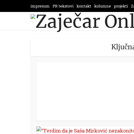
impresum
PR tekstovi
kontakt
kolumne
projekti
Z
Ključna