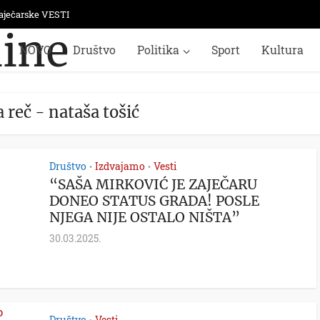
aječarske VESTI
NOVO
Društvo
Politika
Sport
Kultura
 reč - nataša tošić
Društvo
Izdvajamo
Vesti
•
•
“SAŠA MIRKOVIĆ JE ZAJEČARU
DONEO STATUS GRADA! POSLE
NJEGA NIJE OSTALO NIŠTA”
30.03.2025.
Društvo
Vesti