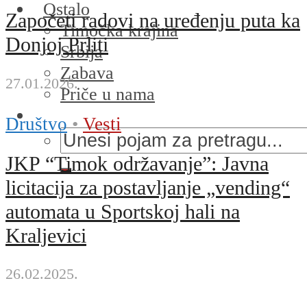
Ostalo
Započeti radovi na uređenju puta ka
Timočka krajina
Donjoj Prliti
Srbija
Zabava
27.01.2026.
Priče u nama
Društvo
•
Vesti
JKP “Timok održavanje”: Javna
licitacija za postavljanje „vending“
automata u Sportskoj hali na
Kraljevici
26.02.2025.