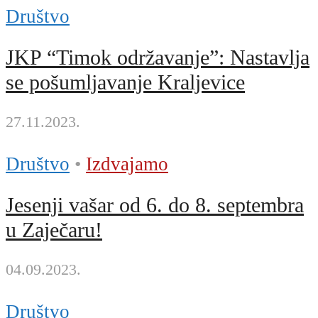
Društvo
JKP “Timok održavanje”: Nastavlja
se pošumljavanje Kraljevice
27.11.2023.
Društvo
•
Izdvajamo
Jesenji vašar od 6. do 8. septembra
u Zaječaru!
04.09.2023.
Društvo