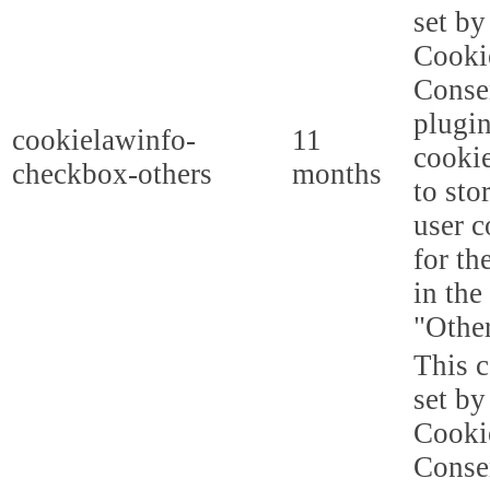
set b
Cooki
Conse
plugi
cookielawinfo-
11
cookie
checkbox-others
months
to sto
user c
for th
in the
"Other
This c
set b
Cooki
Conse