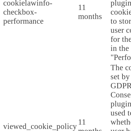
cookielawinfo-
plugi
11
checkbox-
cookie
months
performance
to sto
user c
for th
in the
"Perf
The co
set by
GDPR
Conse
plugin
used t
11
whethe
viewed_cookie_policy