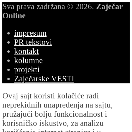
Sva prava zadržana © 2026.
Zaječar
Online
impresum
PR tekstovi
kontakt
kolumne
projekti
Zaječarske VESTI
Ovaj sajt koristi kolačiće radi
neprekidnih unapređenja na sajtu,
pružajući bolju funkcionalnost i
korisničko iskustvo, za analizu