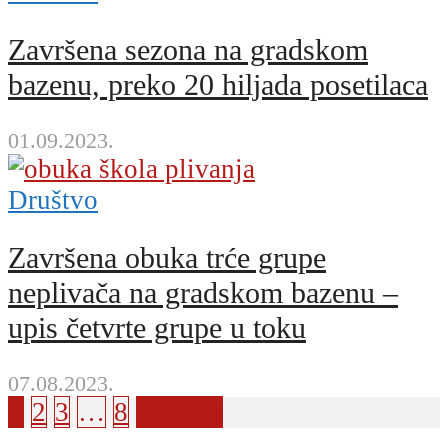
Završena sezona na gradskom
bazenu, preko 20 hiljada posetilaca
01.09.2023.
Društvo
Završena obuka trće grupe
neplivača na gradskom bazenu –
upis četvrte grupe u toku
07.08.2023.
1
2
3
…
8
Sledeća