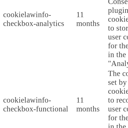
Conse
plugi
cookielawinfo-
11
cookie
checkbox-analytics
months
to sto
user c
for th
in the
"Analy
The co
set b
cooki
cookielawinfo-
11
to rec
checkbox-functional
months
user c
for th
in the