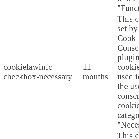
"Funct
This c
set b
Cooki
Conse
plugi
cookielawinfo-
11
cookie
checkbox-necessary
months
used t
the us
consen
cookie
categ
"Nece
This c