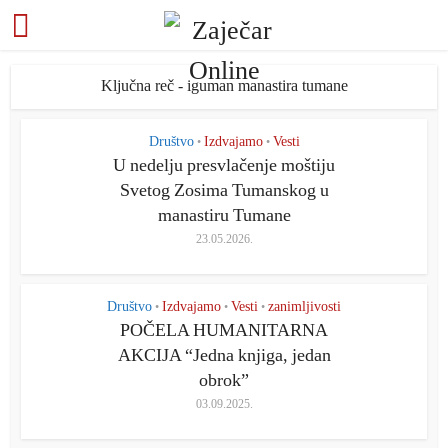
Ključna reč - iguman manastira tumane
Društvo
Izdvajamo
Vesti
•
•
U nedelju presvlačenje moštiju
Svetog Zosima Tumanskog u
manastiru Tumane
23.05.2026.
Društvo
Izdvajamo
Vesti
zanimljivosti
•
•
•
POČELA HUMANITARNA
AKCIJA “Jedna knjiga, jedan
obrok”
03.09.2025.