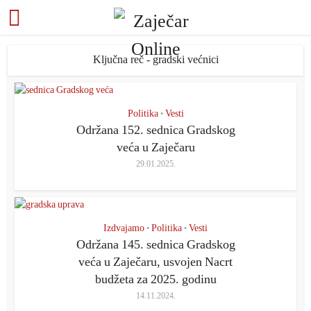
Ključna reč - gradski većnici
Politika
Vesti
•
Održana 152. sednica Gradskog
veća u Zaječaru
29.01.2025.
Izdvajamo
Politika
Vesti
•
•
Održana 145. sednica Gradskog
veća u Zaječaru, usvojen Nacrt
budžeta za 2025. godinu
14.11.2024.