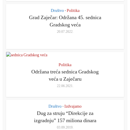
Društvo
Politika
•
Grad Zaječar: Održana 45. sednica
Gradskog veća
20.07.2022.
Politika
Održana treća sednica Gradskog
veća u Zaječaru
22.06.2021.
Društvo
Izdvajamo
•
Dug za struju “Direkcije za
izgradnju” 157 miliona dinara
03.09.2019.