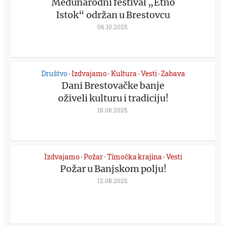
Međunarodni festival „Etno
Istok“ održan u Brestovcu
06.10.2025.
Društvo
Izdvajamo
Kultura
Vesti
Zabava
•
•
•
•
Dani Brestovačke banje
oživeli kulturu i tradiciju!
18.08.2025.
Izdvajamo
Požar
Timočka krajina
Vesti
•
•
•
Požar u Banjskom polju!
12.08.2025.