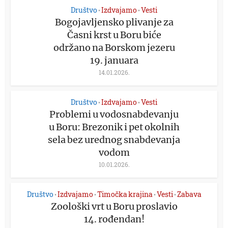
Društvo
Izdvajamo
Vesti
•
•
Bogojavljensko plivanje za
Časni krst u Boru biće
održano na Borskom jezeru
19. januara
14.01.2026.
Društvo
Izdvajamo
Vesti
•
•
Problemi u vodosnabdevanju
u Boru: Brezonik i pet okolnih
sela bez urednog snabdevanja
vodom
10.01.2026.
Društvo
Izdvajamo
Timočka krajina
Vesti
Zabava
•
•
•
•
Zoološki vrt u Boru proslavio
14. rođendan!