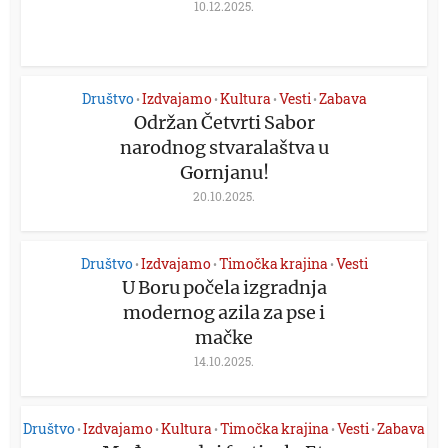
10.12.2025.
Društvo
Izdvajamo
Kultura
Vesti
Zabava
•
•
•
•
Održan Četvrti Sabor
narodnog stvaralaštva u
Gornjanu!
20.10.2025.
Društvo
Izdvajamo
Timočka krajina
Vesti
•
•
•
U Boru počela izgradnja
modernog azila za pse i
mačke
14.10.2025.
Društvo
Izdvajamo
Kultura
Timočka krajina
Vesti
Zabava
•
•
•
•
•