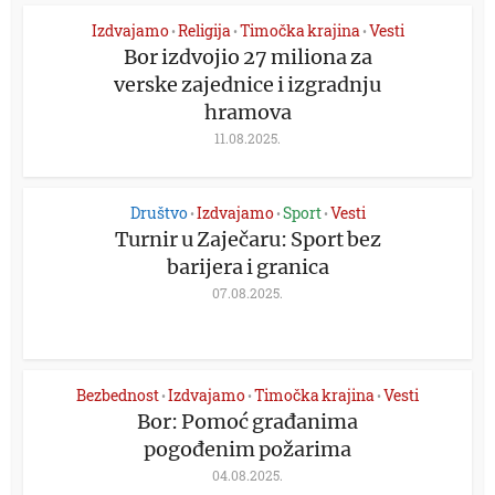
Izdvajamo
Religija
Timočka krajina
Vesti
•
•
•
Bor izdvojio 27 miliona za
verske zajednice i izgradnju
hramova
11.08.2025.
Društvo
Izdvajamo
Sport
Vesti
•
•
•
Turnir u Zaječaru: Sport bez
barijera i granica
07.08.2025.
Bezbednost
Izdvajamo
Timočka krajina
Vesti
•
•
•
Bor: Pomoć građanima
pogođenim požarima
04.08.2025.