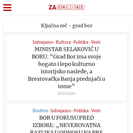
Ključna reč - grad bor
Izdvajamo
Kultura
Politika
Vesti
•
•
•
MINISTAR SELAKOVIĆ U
BORU: “Grad Bor ima svoje
bogato i lepo kulturno
istorijsko nasleđe, a
Brestovačka Banja prednjači u
tome”
23.03.2026.
Društvo
Izdvajamo
Politika
Vesti
•
•
•
BOR U FOKUSU PRED
IZBORE: „NEVEROVATNA
RAZLIKA U ODNOSU NA PRE