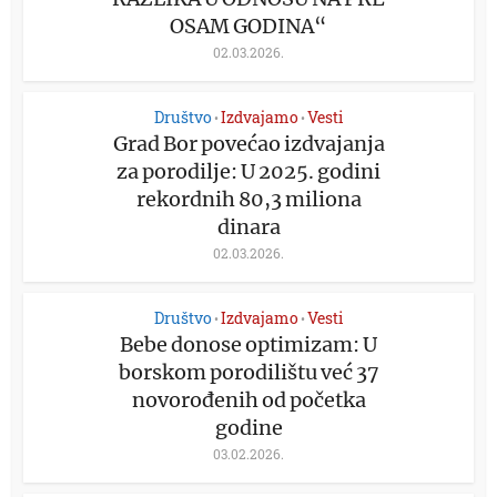
OSAM GODINA“
02.03.2026.
Društvo
Izdvajamo
Vesti
•
•
Grad Bor povećao izdvajanja
za porodilje: U 2025. godini
rekordnih 80,3 miliona
dinara
02.03.2026.
Društvo
Izdvajamo
Vesti
•
•
Bebe donose optimizam: U
borskom porodilištu već 37
novorođenih od početka
godine
03.02.2026.