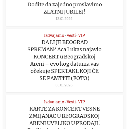
Dođite da zajedno proslavimo
ZLATNI JUBILEJ!
12.01.2026.
Izdvajamo
Vesti
VIP
•
•
DA LI JE BEOGRAD
SPREMAN? Aca Lukas najavio
KONCERT u Beogradskoj
Areni – evo kog datuma vas
očekuje SPEKTAKL KOJI ĆE
SE PAMTITI (FOTO)
05.01.2026.
Izdvajamo
Vesti
VIP
•
•
KARTE ZA KONCERT VESNE
ZMIJANAC U BEOGRADSKOJ
ARENI UVELIKO U PRODAJI!