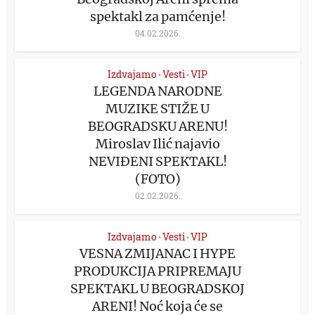
spektakl za pamćenje!
04.02.2026.
Izdvajamo
Vesti
VIP
•
•
LEGENDA NARODNE
MUZIKE STIŽE U
BEOGRADSKU ARENU!
Miroslav Ilić najavio
NEVIĐENI SPEKTAKL!
(FOTO)
02.02.2026.
Izdvajamo
Vesti
VIP
•
•
VESNA ZMIJANAC I HYPE
PRODUKCIJA PRIPREMAJU
SPEKTAKL U BEOGRADSKOJ
ARENI! Noć koja će se