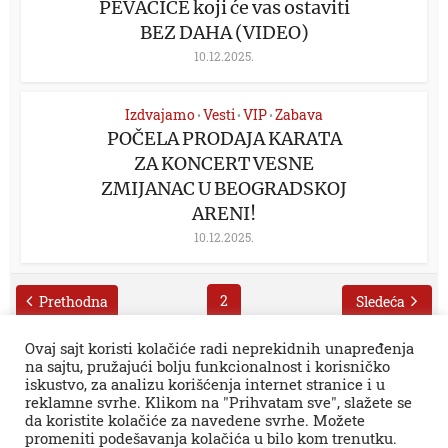
PEVAČICE koji će vas ostaviti
BEZ DAHA (VIDEO)
10.12.2025.
Izdvajamo
Vesti
VIP
Zabava
•
•
•
POČELA PRODAJA KARATA
ZA KONCERT VESNE
ZMIJANAC U BEOGRADSKOJ
ARENI!
10.12.2025.
2
Prethodna
Sledeća
Ovaj sajt koristi kolačiće radi neprekidnih unapređenja
na sajtu, pružajući bolju funkcionalnost i korisničko
iskustvo, za analizu korišćenja internet stranice i u
reklamne svrhe. Klikom na "Prihvatam sve", slažete se
da koristite kolačiće za navedene svrhe. Možete
promeniti podešavanja kolačića u bilo kom trenutku.
Sva prava zadržana © 2026.
Zaječar Online