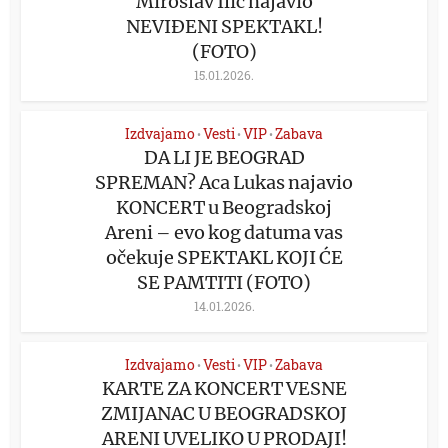
Miroslav Ilić najavio
NEVIĐENI SPEKTAKL!
(FOTO)
15.01.2026.
Izdvajamo
Vesti
VIP
Zabava
•
•
•
DA LI JE BEOGRAD
SPREMAN? Aca Lukas najavio
KONCERT u Beogradskoj
Areni – evo kog datuma vas
očekuje SPEKTAKL KOJI ĆE
SE PAMTITI (FOTO)
14.01.2026.
Izdvajamo
Vesti
VIP
Zabava
•
•
•
KARTE ZA KONCERT VESNE
ZMIJANAC U BEOGRADSKOJ
ARENI UVELIKO U PRODAJI!