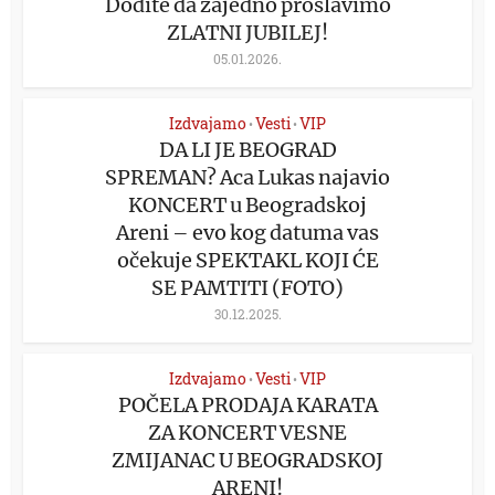
Dođite da zajedno proslavimo
ZLATNI JUBILEJ!
05.01.2026.
Izdvajamo
Vesti
VIP
•
•
DA LI JE BEOGRAD
SPREMAN? Aca Lukas najavio
KONCERT u Beogradskoj
Areni – evo kog datuma vas
očekuje SPEKTAKL KOJI ĆE
SE PAMTITI (FOTO)
30.12.2025.
Izdvajamo
Vesti
VIP
•
•
POČELA PRODAJA KARATA
ZA KONCERT VESNE
ZMIJANAC U BEOGRADSKOJ
ARENI!