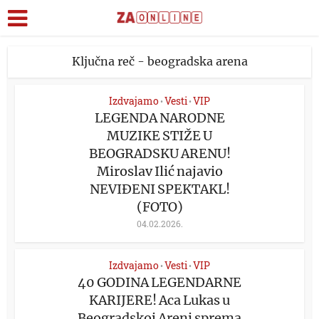
Ključna reč - beogradska arena
Izdvajamo
Vesti
VIP
•
•
LEGENDA NARODNE
MUZIKE STIŽE U
BEOGRADSKU ARENU!
Miroslav Ilić najavio
NEVIĐENI SPEKTAKL!
(FOTO)
04.02.2026.
Izdvajamo
Vesti
VIP
•
•
40 GODINA LEGENDARNE
KARIJERE! Aca Lukas u
Beogradskoj Areni sprema