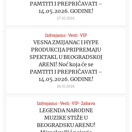
PAMTITI I PREPRIČAVATI –
14.05.2026. GODINE!
27.01.2026.
Izdvajamo
Vesti
VIP
•
•
VESNA ZMIJANAC I HYPE
PRODUKCIJA PRIPREMAJU
SPEKTAKL U BEOGRADSKOJ
ARENI! Noć koja će se
PAMTITI I PREPRIČAVATI –
14.05.2026. GODINE!
26.01.2026.
Izdvajamo
Vesti
VIP
Zabava
•
•
•
LEGENDA NARODNE
MUZIKE STIŽE U
BEOGRADSKU ARENU!