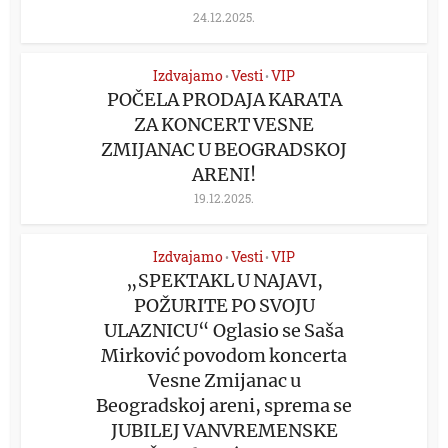
24.12.2025.
Izdvajamo
Vesti
VIP
•
•
POČELA PRODAJA KARATA
ZA KONCERT VESNE
ZMIJANAC U BEOGRADSKOJ
ARENI!
19.12.2025.
Izdvajamo
Vesti
VIP
•
•
„SPEKTAKL U NAJAVI,
POŽURITE PO SVOJU
ULAZNICU“ Oglasio se Saša
Mirković povodom koncerta
Vesne Zmijanac u
Beogradskoj areni, sprema se
JUBILEJ VANVREMENSKE