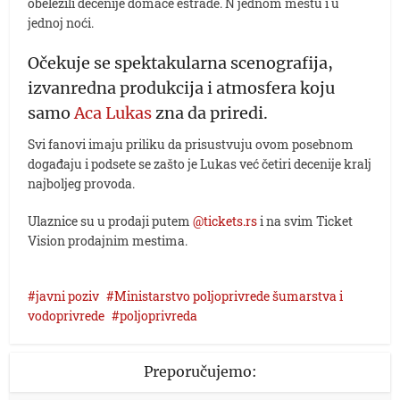
obeležili decenije domaće estrade. N jednom mestu i u
jednoj noći.
Očekuje se spektakularna scenografija,
izvanredna produkcija i atmosfera koju
samo
Aca Lukas
zna da priredi.
Svi fanovi imaju priliku da prisustvuju ovom posebnom
događaju i podsete se zašto je Lukas već četiri decenije kralj
najboljeg provoda.
Ulaznice su u prodaji putem
@tickets.rs
i na svim Ticket
Vision prodajnim mestima.
javni poziv
Ministarstvo poljoprivrede šumarstva i
vodoprivrede
poljoprivreda
Preporučujemo: