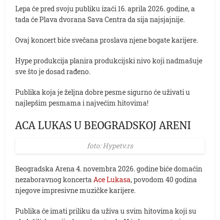
Lepa će pred svoju publiku izaći 16. aprila 2026. godine, a
tada će Plava dvorana Sava Centra da sija najsjajnije.
Ovaj koncert biće svečana proslava njene bogate karijere.
Hype produkcija planira produkcijski nivo koji nadmašuje
sve što je dosad rađeno.
Publika koja je željna dobre pesme sigurno će uživati u
najlepšim pesmama i najvećim hitovima!
ACA LUKAS U BEOGRADSKOJ ARENI
foto: Hypetv.rs
Beogradska Arena 4. novembra 2026. godine biće domaćin
nezaboravnog koncerta
Ace Lukasa
, povodom 40 godina
njegove impresivne muzičke karijere.
Publika će imati priliku da uživa u svim hitovima koji su