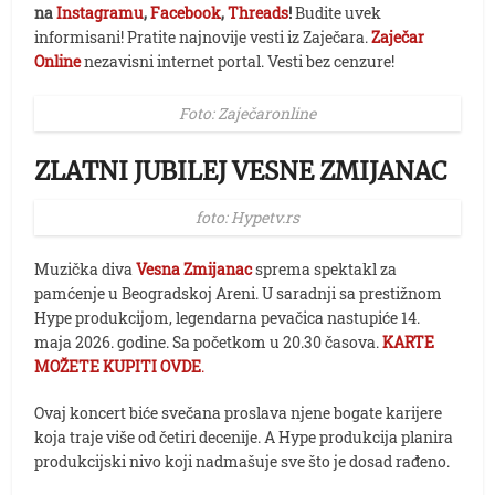
na
Instagramu
,
Facebook
,
Threads
!
Budite uvek
informisani! Pratite najnovije vesti iz Zaječara.
Zaječar
Online
nezavisni internet portal. Vesti bez cenzure!
Foto: Zaječaronline
ZLATNI JUBILEJ VESNE ZMIJANAC
foto: Hypetv.rs
Muzička diva
Vesna Zmijanac
sprema spektakl za
pamćenje u Beogradskoj Areni. U saradnji sa prestižnom
Hype produkcijom, legendarna pevačica nastupiće 14.
maja 2026. godine. Sa početkom u 20.30 časova.
KARTE
MOŽETE KUPITI OVDE
.
Ovaj koncert biće svečana proslava njene bogate karijere
koja traje više od četiri decenije. A Hype produkcija planira
produkcijski nivo koji nadmašuje sve što je dosad rađeno.