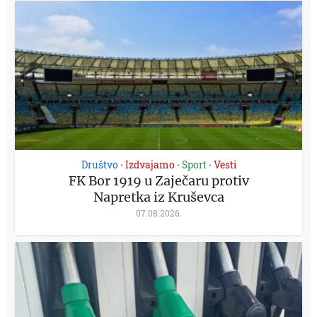
Društvo
Izdvajamo
Sport
Vesti
•
•
•
FK Bor 1919 u Zaječaru protiv
Napretka iz Kruševca
07.08.2026.