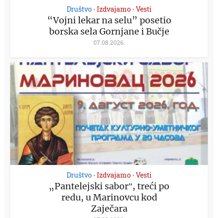
Društvo
Izdvajamo
Vesti
•
•
“Vojni lekar na selu” posetio
borska sela Gornjane i Bučje
07.08.2026.
Društvo
Izdvajamo
Vesti
•
•
„Pantelejski saborˮ, treći po
redu, u Marinovcu kod
Zaječara