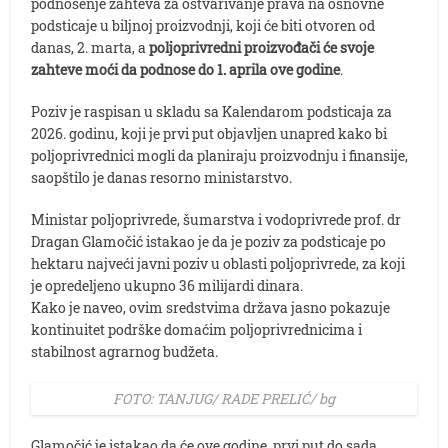
podnošenje zahteva za ostvarivanje prava na osnovne
podsticaje u biljnoj proizvodnji, koji će biti otvoren od
danas, 2. marta, a
poljoprivredni proizvođači će svoje
zahteve moći da podnose do 1. aprila ove godine
.
Poziv je raspisan u skladu sa Kalendarom podsticaja za
2026. godinu, koji je prvi put objavljen unapred kako bi
poljoprivrednici mogli da planiraju proizvodnju i finansije,
saopštilo je danas resorno ministarstvo.
Ministar poljoprivrede, šumarstva i vodoprivrede prof. dr
Dragan Glamočić istakao je da je poziv za podsticaje po
hektaru najveći javni poziv u oblasti poljoprivrede, za koji
je opredeljeno ukupno 36 milijardi dinara.
Kako je naveo, ovim sredstvima država jasno pokazuje
kontinuitet podrške domaćim poljoprivrednicima i
stabilnost agrarnog budžeta.
FOTO: TANJUG/ RADE PRELIĆ/ bg
Glamočić je istakao da će ove godine, prvi put do sada,