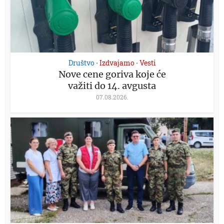
Društvo
Izdvajamo
Vesti
•
•
Nove cene goriva koje će
važiti do 14. avgusta
07.08.2026.