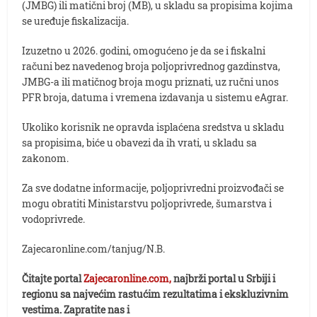
(JMBG) ili matični broj (MB), u skladu sa propisima kojima
se uređuje fiskalizacija.
Izuzetno u 2026. godini, omogućeno je da se i fiskalni
računi bez navedenog broja poljoprivrednog gazdinstva,
JMBG-a ili matičnog broja mogu priznati, uz ručni unos
PFR broja, datuma i vremena izdavanja u sistemu eAgrar.
Ukoliko korisnik ne opravda isplaćena sredstva u skladu
sa propisima, biće u obavezi da ih vrati, u skladu sa
zakonom.
Za sve dodatne informacije, poljoprivredni proizvođači se
mogu obratiti Ministarstvu poljoprivrede, šumarstva i
vodoprivrede.
Zajecaronline.com/tanjug/N.B.
Čitajte portal
Zajecaronline.com,
najbrži portal u Srbiji i
regionu sa najvećim rastućim rezultatima i ekskluzivnim
vestima. Zapratite nas i