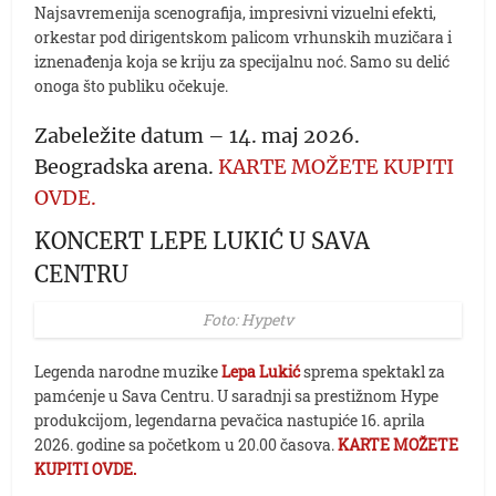
Najsavremenija scenografija, impresivni vizuelni efekti,
orkestar pod dirigentskom palicom vrhunskih muzičara i
iznenađenja koja se kriju za specijalnu noć. Samo su delić
onoga što publiku očekuje.
Zabeležite datum – 14. maj 2026.
Beogradska arena.
KARTE MOŽETE KUPITI
OVDE.
KONCERT LEPE LUKIĆ U SAVA
CENTRU
Foto: Hypetv
Legenda narodne muzike
Lepa Lukić
sprema spektakl za
pamćenje u Sava Centru. U saradnji sa prestižnom Hype
produkcijom, legendarna pevačica nastupiće 16. aprila
2026. godine sa početkom u 20.00 časova.
KARTE MOŽETE
KUPITI OVDE.