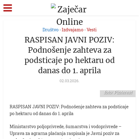
Društvo
Izdvajamo
Vesti
•
•
RASPISAN JAVNI POZIV:
Podnošenje zahteva za
podsticaje po hektaru od
danas do 1. aprila
02.03.2026.
foto: Pinterest
RASPISAN JAVNI POZIV: Podnošenje zahteva za podsticaje
po hektaru od danas do 1. aprila
Ministarstvo poljoprivrede, šumarstva i vodoprivrede –
Uprava za agrarna plaćanja raspisala je Javni poziv za