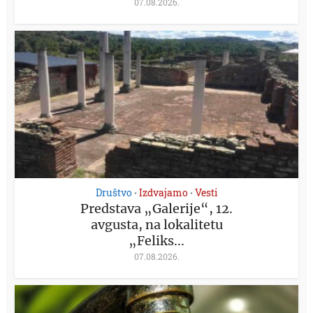
07.08.2026.
Društvo
Izdvajamo
Vesti
•
•
Predstava „Galerije“, 12.
avgusta, na lokalitetu
„Feliks...
07.08.2026.