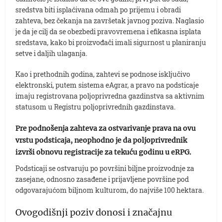
sredstva biti isplaćivana odmah po prijemu i obradi
zahteva, bez čekanja na završetak javnog poziva. Naglasio
je da je cilj da se obezbedi pravovremena i efikasna isplata
sredstava, kako bi proizvođači imali sigurnost u planiranju
setve i daljih ulaganja.
Kao i prethodnih godina, zahtevi se podnose isključivo
elektronski, putem sistema eAgrar, a pravo na podsticaje
imaju registrovana poljoprivredna gazdinstva sa aktivnim
statusom u Registru poljoprivrednih gazdinstava.
Pre podnošenja zahteva za ostvarivanje prava na ovu
vrstu podsticaja, neophodno je da poljoprivrednik
izvrši obnovu registracije za tekuću godinu u eRPG.
Podsticaji se ostvaruju po površini biljne proizvodnje za
zasejane, odnosno zasađene i prijavljene površine pod
odgovarajućom biljnom kulturom, do najviše 100 hektara.
Ovogodišnji poziv donosi i značajnu