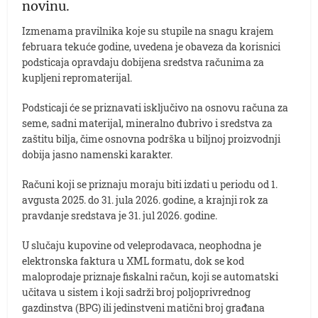
novinu.
Izmenama pravilnika koje su stupile na snagu krajem
februara tekuće godine, uvedena je obaveza da korisnici
podsticaja opravdaju dobijena sredstva računima za
kupljeni repromaterijal.
Podsticaji će se priznavati isključivo na osnovu računa za
seme, sadni materijal, mineralno đubrivo i sredstva za
zaštitu bilja, čime osnovna podrška u biljnoj proizvodnji
dobija jasno namenski karakter.
Računi koji se priznaju moraju biti izdati u periodu od 1.
avgusta 2025. do 31. jula 2026. godine, a krajnji rok za
pravdanje sredstava je 31. jul 2026. godine.
U slučaju kupovine od veleprodavaca, neophodna je
elektronska faktura u XML formatu, dok se kod
maloprodaje priznaje fiskalni račun, koji se automatski
učitava u sistem i koji sadrži broj poljoprivrednog
gazdinstva (BPG) ili jedinstveni matični broj građana