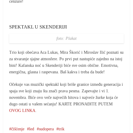
cenzure!
SPEKTAKL U SKENDERIJI
foto: Plakat
Trio koji obećava Aca Lukas, Mira Škorić i Miroslav Ilić poznati su
za stvaranje sjajne atmosfere. Po prvi put nastupiće zajedno na istoj
bini! Kafanska noć u Skenderiji biće sve osim obične. Emotivna,
energična, glasna i raspevana. Baš kakva i treba da bude!
Očekuje vas muzički spektakl koji briše granice između generacija i
spaja sve koji znaju šta znači prava pesma. Zapevajte i vi 1.
novembra. Biće ovo veče najvećih hitova i najveće žurke koja će
dugo ostati u vašem sećanju! KARTE PRONAĐITE PUTEM
OVOG LINKA
.
čišćenje
led
sudopera
trik