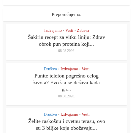
Preporučujemo:
Izdvajamo
Vesti
Zabava
•
•
Šakirin recept za vitku liniju: Zdrav
obrok pun proteina koji...
08.08.2026.
Društvo
Izdvajamo
Vesti
•
•
Punite telefon pogrešno celog
života? Evo šta se dešava kada
ga...
08.08.2026.
Društvo
Izdvajamo
Vesti
•
•
Želite raskošnu i cvetnu terasu, ovo
su 3 biljke koje obožavaju...