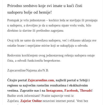
Prirodno sredstvo koje svi imate u kući čisti
sudoperu bolje od hemije!
Postupak je vrlo jednostavan – kockice leda se stavljaju ili prosipaju
u sudoperu, a dovoljno je da u sudoperu sipate vrelu vodu, bilo
direktno iz slavine ili prethodno zagrejanu.
Ovaj trik ne samo da osvežava sudoperu, već i efikasno uklanja sve
ostatke hrane i neprijatne mirise koji se nakupljaju u odvodu.
Redovnim korišćenjem ovog jednostavnog rešenja sudopera ostaje
čista, a odvodi funkcionišu besprekorno.
Zajecaronline/Najzena.alo/N.B.
Čitajte portal
Zajecaronline.com,
najbrži portal u Srbiji i
regionu sa najvećim rastućim rezultatima i ekskluzivnim
vestima. Zapratite nas i na
Instagramu
,
Facebook
,
Threads
!
Budite uvek informisani! Pratite najnovije vesti iz
Zaječara.
Zaječar Online
nezavisni internet portal. Vesti bez