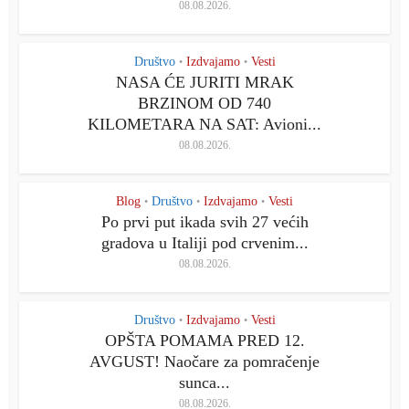
08.08.2026.
Društvo
Izdvajamo
Vesti
•
•
NASA ĆE JURITI MRAK
BRZINOM OD 740
KILOMETARA NA SAT: Avioni...
08.08.2026.
Blog
Društvo
Izdvajamo
Vesti
•
•
•
Po prvi put ikada svih 27 većih
gradova u Italiji pod crvenim...
08.08.2026.
Društvo
Izdvajamo
Vesti
•
•
OPŠTA POMAMA PRED 12.
AVGUST! Naočare za pomračenje
sunca...
08.08.2026.