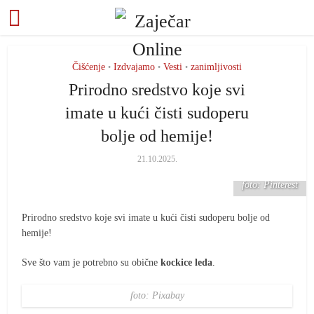
Čišćenje
Izdvajamo
Vesti
zanimljivosti
•
•
•
Prirodno sredstvo koje svi
imate u kući čisti sudoperu
bolje od hemije!
21.10.2025.
foto: Pinterest
Prirodno sredstvo koje svi imate u kući čisti sudoperu bolje od
hemije!
Sve što vam je potrebno su obične
kockice leda
.
foto: Pixabay