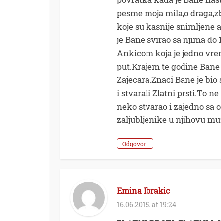
pesme moja mila,o draga,zb
koje su kasnije snimljene 
je Bane svirao sa njima do 1
Ankicom koja je jedno vre
put.Krajem te godine Bane 
Zajecara.Znaci Bane je bio
i stvarali Zlatni prsti.To ne
neko stvarao i zajedno sa 
zaljubljenike u njihovu mu
Odgovori
Emina Ibrakic
16.06.2015. at 19:24