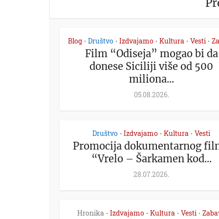
Pr
Blog
Društvo
Izdvajamo
Kultura
Vesti
Z
•
•
•
•
•
Film “Odiseja” mogao bi da
donese Siciliji više od 500
miliona...
05.08.2026.
Društvo
Izdvajamo
Kultura
Vesti
•
•
•
Promocija dokumentarnog fil
“Vrelo – Šarkamen kod...
28.07.2026.
Hronika
Izdvajamo
Kultura
Vesti
Zaba
•
•
•
•