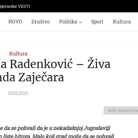
aječarske VESTI
NOVO
Društvo
Politika
Sport
Kultura
Kultura
 Radenković – Živa
nda Zaječara
15.06.2015.
foto: naslovi.ne
 da se pohvali da je u nekadašnjoj Jugoslaviji
 liste hitova. Malo koji grad može da se pohvali