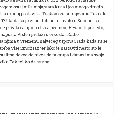
ogom ostaj mila moja,stara kuca i jos mnogo drugih
ali u drugoj postavi sa Trajkom za bubnjevima.Tako da
975 kada su prvi put bili na festivalu u Subotici sa
me pevala sa njima i to sa pesmom Pevam ti poslednji
napusta Prste i prelazi u orkestar Radio
 sa njima u vremenu najveceg uspona i rada kada su se
 treba vise ignorisati jer lako je nastaviti nesto sto je
ostalima doveo do nivoa da ta grupa i danas ima svoje
ziku.Tek toliko da se zna.