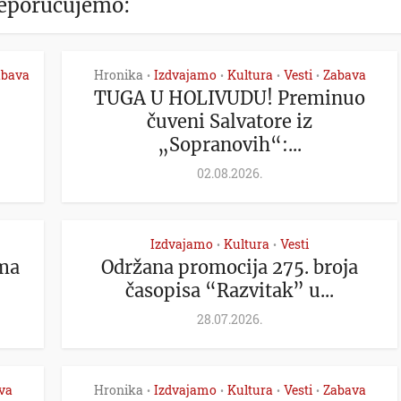
eporučujemo:
abava
Hronika
Izdvajamo
Kultura
Vesti
Zabava
•
•
•
•
TUGA U HOLIVUDU! Preminuo
čuveni Salvatore iz
„Sopranovih“:...
02.08.2026.
Izdvajamo
Kultura
Vesti
•
•
ma
Održana promocija 275. broja
časopisa “Razvitak” u...
28.07.2026.
va
Hronika
Izdvajamo
Kultura
Vesti
Zabava
•
•
•
•