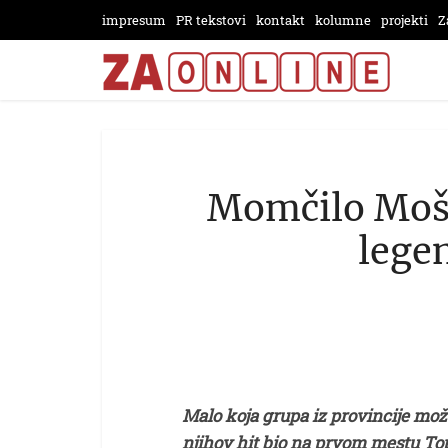
impresum
PR tekstovi
kontakt
kolumne
projekti
Z
Momčilo Moša
lege
Malo koja grupa iz provincije može
njihov hit bio na prvom mestu Top