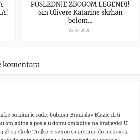
A
POSLEDNJE ZBOGOM LEGENDI!
LA!
Sin Olivere Katarine skrhan
bolom...
28.07.2026.
2 komentara
rke sa njim je radio bubnjar Branislav Blazic ili ti
 omladine a posle u domu omladine na kraljevici.U
 zbog skole Trajko je svirao sa prstima do njegovog
avio da svira sa njima i u tom periodu su nastale