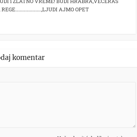
LJUDI i ZLATNO VREME! BUDI HRABRA,VECERAS
, REGE…………………..,LJUDI AJMO OPET
daj komentar