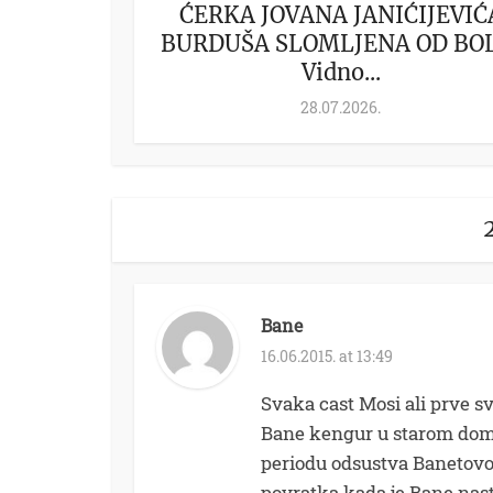
ĆERKA JOVANA JANIĆIJEVIĆ
BURDUŠA SLOMLJENA OD BO
Vidno...
28.07.2026.
Bane
16.06.2015. at 13:49
Svaka cast Mosi ali prve svi
Bane kengur u starom domu
periodu odsustva Banetovog
povratka kada je Bane nast