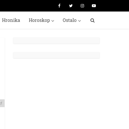
Hronika
Horoskop
Ostalo
t