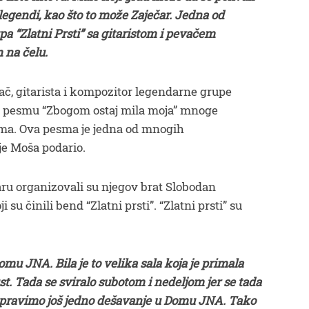
legendi, kao što to može Zaječar. Jedna od
a “Zlatni Prsti” sa gitaristom i pevačem
na čelu.
, gitarista i kompozitor legendarne grupe
u su pesmu “Zbogom ostaj mila moja” mnoge
vima. Ova pesma je jedna od mnogih
e Moša podario.
aru organizovali su njegov brat Slobodan
su činili bend “Zlatni prsti”. “Zlatni prsti” su
omu JNA. Bila je to velika sala koja je primala
ust. Tada se sviralo subotom i nedeljom jer se tada
 napravimo još jedno dešavanje u Domu JNA. Tako