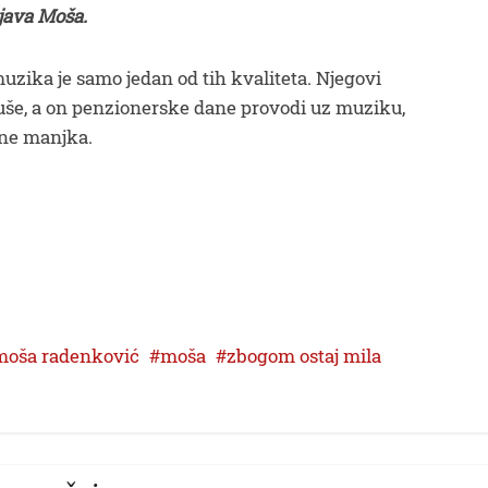
njava Moša.
zika je samo jedan od tih kvaliteta. Njegovi
evuše, a on penzionerske dane provodi uz muziku,
 ne manjka.
moša radenković
moša
zbogom ostaj mila