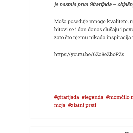
je nastala prva Gitarijada – objaš
Moša poseduje mnoge kvalitete, mu
hitovi se i dan danas slušaju i p
zato što njemu nikada inspiracija
https://youtu.be/6Za8eZboPZs
gitarijada
legenda
momčilo 
moja
zlatni prsti