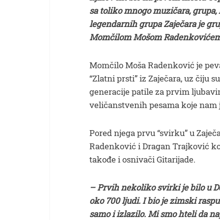
sa toliko mnogo muzičara, grupa, 
legendarnih grupa Zaječara je grup
Momčilom Mošom Radenkovićem 
Momčilo Moša Radenković je pevač
“Zlatni prsti” iz Zaječara, uz čij
generacije patile za prvim ljuba
veličanstvenih pesama koje nam j
Pored njega prvu “svirku” u Zaječ
Radenković i Dragan Trajković koji 
takođe i osnivači Gitarijade.
– Prvih nekoliko svirki je bilo u D
oko 700 ljudi. I bio je zimski rasp
samo i izlazilo. Mi smo hteli da