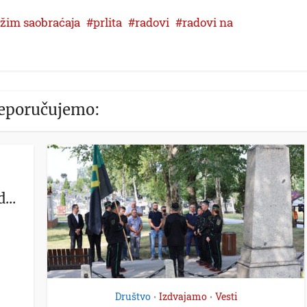
žim saobraćaja
prlita
radovi
radovi na
eporučujemo:
...
Društvo
Izdvajamo
Vesti
•
•