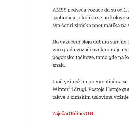
AMSS podseća vozače da su od 1. 
saobraćaju, ukoliko se na kolovozu
sva četiri zimska pneumatika na v
Na gazećem sloju dubina šara ne s
van grada vozači uvek moraju uve
pogonske točkove, tamo gde na ko
znak.
Inače, zimskim pneumaticima se 
Winter” i drugi. Postoje i letnje g
takve u zimskim uslovima vožnje 
ZaječarOnline/O.B.