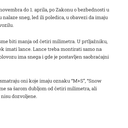
novembra do 1. aprila, po Zakonu o bezbednosti u
 nalaze sneg, led ili poledica, u obavezi da imaju
ozilu.
me biti manja od četiri milimetra. U prtljažniku,
k imati lance. Lance treba montirati samo na
lovozu ima snega i gde je postavljen saobraćajni
smatraju oni koje imaju oznaku “M+S”, “Snow
ume sa šarom dubljom od četiri milimetra, ali
nisu dozvoljene.