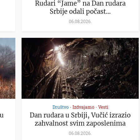
Rudari “Jame” na Dan rudara
Srbije odali počast...
06.08.2026.
Društvo
Izdvajamo
Vesti
•
•
ju
Dan rudara u Srbiji, Vučić izrazio
zahvalnost svim zaposlenima
06.08.2026.