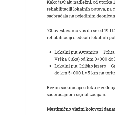
Kako javljaju nadležni, od utorka
rehabilitaciji lokalnih puteva, pa 
saobraćaja na pojedinim deonica
“Obaveštavamo vas da se od 19.11
rehabilitaciji sledećih lokalnih pu
Lokalni put Avramica – Prlita
Vrška Čuka) od km 0+000 do km
Lokalni put Grliško jezero – 
do km 5+000 L= 5 km na teritor
Režim saobraćaja u toku izvođenj
saobraćajnom signalizacijom.
Mestimično vlažni kolovozi dana