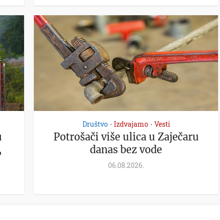
Društvo
Izdvajamo
Vesti
•
•
u
Potrošači više ulica u Zaječaru
,
danas bez vode
06.08.2026.