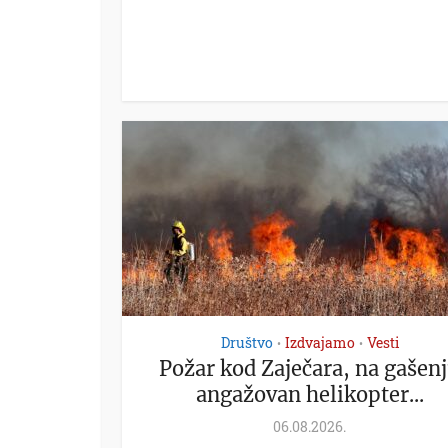
Društvo
Izdvajamo
Vesti
•
•
Požar kod Zaječara, na gašen
angažovan helikopter...
06.08.2026.