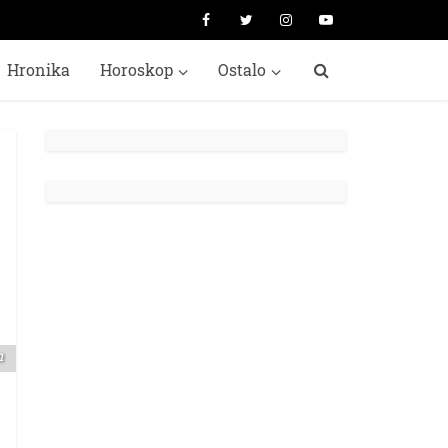
Hronika
Horoskop
Ostalo
m