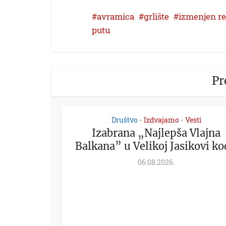
avramica
grlište
izmenjen re
putu
Pr
Društvo
Izdvajamo
Vesti
•
•
Izabrana „Najlepša Vlajna
Balkana” u Velikoj Jasikovi kod
06.08.2026.