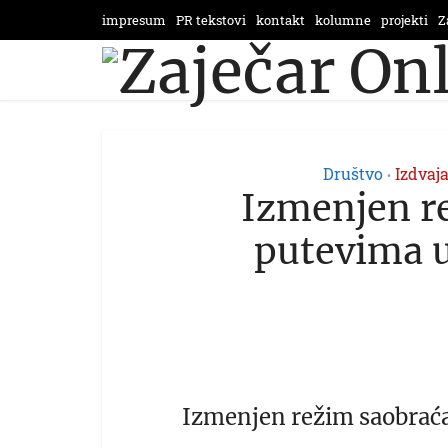
impresum
PR tekstovi
kontakt
kolumne
projekti
Z
Društvo
Izdvaj
•
Izmenjen r
putevima u
Izmenjen režim saobraća