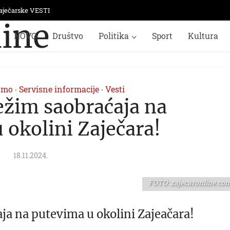
aječarske VESTI
NOVO
Društvo
Politika
Sport
Kultura
amo
Servisne informacije
Vesti
•
•
ežim saobraćaja na
 okolini Zaječara!
18.11.2024.
FOTO: zajecaronline.co
ja na putevima u okolini Zajeačara!