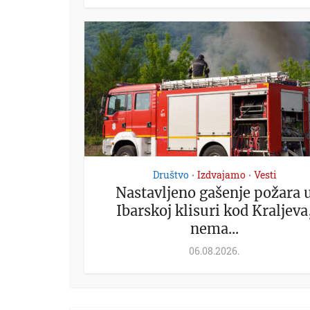
Društvo
Izdvajamo
Vesti
•
•
Nastavljeno gašenje požara 
Ibarskoj klisuri kod Kraljeva
nema...
06.08.2026.