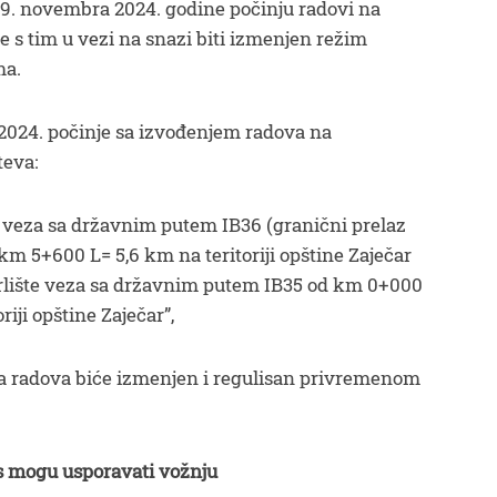
 19. novembra 2024. godine počinju radovi na
će s tim u vezi na snazi biti izmenjen režim
ma.
.2024. počinje sa izvođenjem radova na
teva:
 veza sa državnim putem IB36 (granični prelaz
 5+600 L= 5,6 km na teritoriji opštine Zaječar
Grlište veza sa državnim putem IB35 od km 0+000
iji opštine Zaječar”,
a radova biće izmenjen i regulisan privremenom
s mogu usporavati vožnju