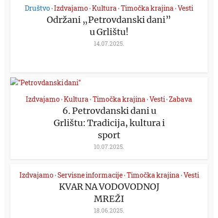
Društvo
Izdvajamo
Kultura
Timočka krajina
Vesti
•
•
•
•
Održani „Petrovdanski dani”
u Grlištu!
14.07.2025.
Izdvajamo
Kultura
Timočka krajina
Vesti
Zabava
•
•
•
•
6. Petrovdanski dani u
Grlištu: Tradicija, kultura i
sport
10.07.2025.
Izdvajamo
Servisne informacije
Timočka krajina
Vesti
•
•
•
KVAR NA VODOVODNOJ
MREŽI
18.06.2025.