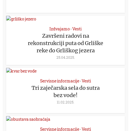
Izdvajamo
Vesti
•
Završeni radovi na
rekonstrukciji puta od Grliške
reke do Grliškog jezera
25.04.2025.
Servisne informacije
Vesti
•
Tri zaječarska sela do sutra
bez vode!
11.02.2025.
Servisne informacije
Vesti
•