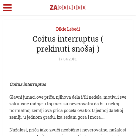
Dikie Lebedi
Coitus interruptus (
prekinuti snošaj )
17.04.2015.
Coitus interruptus
Glavni junaci ove priče, njihova dela i/ili nedela, motivi i sve
zakulisne radnje u toj meri su neverovatni da bi u nekoj
normalnoj zemlji ova priča počela ovako: U jednoj dalekoj
zemlji, u jednom gradu, iza sedam gora i mora….
Nažalost, priča iako zvuči neobično i neverovatno, nažalost