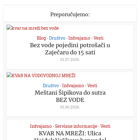
Preporučujemo:
Blog
Društvo
Izdvajamo
Vesti
•
•
•
Bez vode pojedini potrošači u
Zaječaru do 15 sati
01.07.2026.
Društvo
Izdvajamo
Vesti
•
•
Meštani Šipikova do sutra
BEZ VODE
01.06.2026.
Izdvajamo
Servisne informacije
Vesti
•
•
KVAR NA MREŽI: Ulica