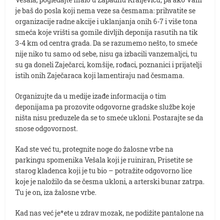
je baš do posla koji nema veze sa česmama: prihvatite se
organizacije radne akcije i uklanjanja onih 6-7 i više tona
smeća koje vrišti sa gomile divljih deponija rasutih na tik
3-4 km od centra grada. Da se razumemo nešto, to smeće
nije niko tu samo od sebe, nisu ga izbacili vanzemaljci, tu
su ga doneli Zaječarci, komšije, rođaci, poznanici i prijatelji
istih onih Zaječaraca koji lamentiraju nad česmama.
Organizujte da u medije izađe informacija o tim
deponijama pa prozovite odgovorne gradske službe koje
ništa nisu preduzele da se to smeće ukloni. Postarajte se da
snose odgovornost.
Kad ste već tu, protegnite noge do žalosne vrbe na
parkingu spomenika Vešala koji je ruiniran, Prisetite se
starog kladenca koji je tu bio – potražite odgovorno lice
koje je naložilo da se česma ukloni, a arterski bunar zatrpa.
Tu je on, iza žalosne vrbe.
Kad nas već je*ete u zdrav mozak, ne podižite pantalone na