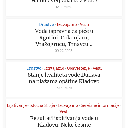
Hajduk Veljkova bez vode!
02.03.2026.
Društvo
Izdvajamo
Vesti
•
•
Voda ispravna za piće u
Rgotini, Čokonjaru,
Vražogrncu, Trnavcu...
09.02.2026.
Društvo
Izdvajamo
Obaveštenje
Vesti
•
•
•
Stanje kvaliteta vode Dunava
na plažama opštine Kladovo
16.09.2025.
Ispitivanje
Istočna Srbija
Izdvajamo
Servisne informacije
•
•
•
•
Vesti
Rezultati ispitivanja vode u
Kladovu: Neke česme