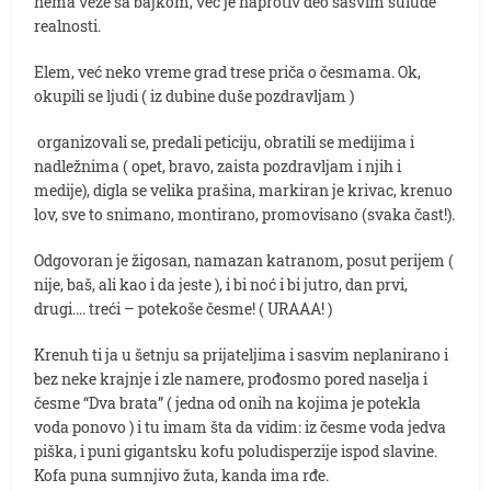
nema veze sa bajkom, već je naprotiv deo sasvim sulude
realnosti.
Elem, već neko vreme grad trese priča o česmama. Ok,
okupili se ljudi ( iz dubine duše pozdravljam )
organizovali se, predali peticiju, obratili se medijima i
nadležnima ( opet, bravo, zaista pozdravljam i njih i
medije), digla se velika prašina, markiran je krivac, krenuo
lov, sve to snimano, montirano, promovisano (svaka čast!).
Odgovoran je žigosan, namazan katranom, posut perijem (
nije, baš, ali kao i da jeste ), i bi noć i bi jutro, dan prvi,
drugi…. treći – potekoše česme! ( URAAA! )
Krenuh ti ja u šetnju sa prijateljima i sasvim neplanirano i
bez neke krajnje i zle namere, prođosmo pored naselja i
česme “Dva brata” ( jedna od onih na kojima je potekla
voda ponovo ) i tu imam šta da vidim: iz česme voda jedva
piška, i puni gigantsku kofu poludisperzije ispod slavine.
Kofa puna sumnjivo žuta, kanda ima rđe.