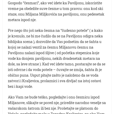
Gospodo “česmari”, ako već idete ka Paviljonu, iskoristite
vreme pa obeležite suve česme u tom pravcu: onu kod ski
staze, onu Miljana Miljkovića na paviljonu, onu pedesetak
metara ispod nje.
Pre nego što još neka česma na “čudesno poteče” ( a kako
je krenulo, ne bi me čudilo da se na Paviljonu odigra neka
biblijska scena ), dozvolite da Vas podsetim da se šahta u
kojoj se nalazi ventil za česmu Miljanovu česmu na
Paviljonu nalazi ispod šljive ( od početka stepenica koje
vode ka donjem paviljonu, nekih dvadesetak metara na
dole, sa leve strane ). Kad već idete tamo, postarajte se da se
isti odvrne i da voda poteče – čuvajte se zmija, šahta ih je
obično puna. Usput pitajte zašto je naloženo da se voda
zatvori i Kraljevica, prolaznici i sva divljač na istoj ostavi
bez i kapi vode.
Ako Vam ne bude teško, pogledajte i onu česmicu ispod
Miljanove, slikajte se pored nje, priredite narodno veselje sa
vašarskom šatrom ili bez nje. Prošetajte se platoom do
Vešala, pogledajte malo u Zapadnu Kraljevicu, pa ako Vam