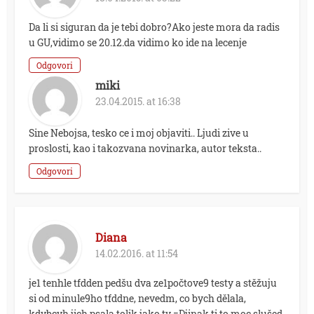
Da li si siguran da je tebi dobro?Ako jeste mora da radis
u GU,vidimo se 20.12.da vidimo ko ide na lecenje
Odgovori
miki
23.04.2015. at 16:38
Sine Nebojsa, tesko ce i moj objaviti.. Ljudi zive u
proslosti, kao i takozvana novinarka, autor teksta..
Odgovori
Diana
14.02.2016. at 11:54
je1 tenhle tfdden pedšu dva ze1počtove9 testy a stěžuju
si od minule9ho tfddne, nevedm, co bych dělala,
kdybcyh jich psala tolik jako ty =Djinak ti to moc slušed