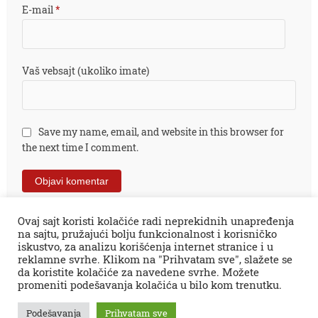
E-mail
*
Vaš vebsajt (ukoliko imate)
Save my name, email, and website in this browser for
the next time I comment.
Ovaj sajt koristi kolačiće radi neprekidnih unapređenja
na sajtu, pružajući bolju funkcionalnost i korisničko
iskustvo, za analizu korišćenja internet stranice i u
reklamne svrhe. Klikom na "Prihvatam sve", slažete se
da koristite kolačiće za navedene svrhe. Možete
promeniti podešavanja kolačića u bilo kom trenutku.
Sva prava zadržana © 2026.
Zaječar Online
impresum
PR tekstovi
kontakt
kolumne
projekti
Podešavanja
Prihvatam sve