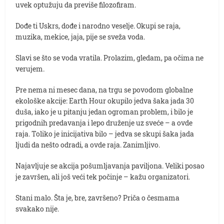
uvek optužuju da previše filozofiram.
Dođe ti Uskrs, dođe i narodno veselje. Okupi se raja,
muzika, mekice, jaja, pije se sveža voda.
Slavi se što se voda vratila. Prolazim, gledam, pa očima ne
verujem.
Pre nema ni mesec dana, na trgu se povodom globalne
ekološke akcije: Earth Hour okupilo jedva šaka jada 30
duša, iako je u pitanju jedan ogroman problem, i bilo je
prigodnih predavanja i lepo druženje uz sveće – a ovde
raja. Toliko je inicijativa bilo – jedva se skupi šaka jada
ljudi da nešto odradi, a ovde raja. Zanimljivo.
Najavljuje se akcija pošumljavanja paviljona. Veliki posao
je završen, ali još veći tek počinje – kažu organizatori.
Stani malo. Šta je, bre, završeno? Priča o česmama
svakako nije.