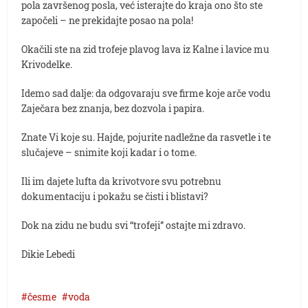
pola završenog posla, već isterajte do kraja ono što ste
započeli – ne prekidajte posao na pola!
Okačili ste na zid trofeje plavog lava iz Kalne i lavice mu
Krivodelke.
Idemo sad dalje: da odgovaraju sve firme koje arče vodu
Zaječara bez znanja, bez dozvola i papira.
Znate Vi koje su. Hajde, pojurite nadležne da rasvetle i te
slučajeve – snimite koji kadar i o tome.
Ili im dajete lufta da krivotvore svu potrebnu
dokumentaciju i pokažu se čisti i blistavi?
Dok na zidu ne budu svi “trofeji” ostajte mi zdravo.
Dikie Lebedi
česme
voda