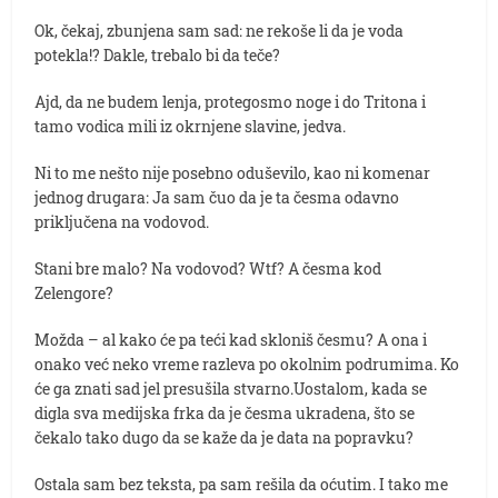
Ok, čekaj, zbunjena sam sad: ne rekoše li da je voda
potekla!? Dakle, trebalo bi da teče?
Ajd, da ne budem lenja, protegosmo noge i do Tritona i
tamo vodica mili iz okrnjene slavine, jedva.
Ni to me nešto nije posebno oduševilo, kao ni komenar
jednog drugara: Ja sam čuo da je ta česma odavno
priključena na vodovod.
Stani bre malo? Na vodovod? Wtf? A česma kod
Zelengore?
Možda – al kako će pa teći kad skloniš česmu? A ona i
onako već neko vreme razleva po okolnim podrumima. Ko
će ga znati sad jel presušila stvarno.Uostalom, kada se
digla sva medijska frka da je česma ukradena, što se
čekalo tako dugo da se kaže da je data na popravku?
Ostala sam bez teksta, pa sam rešila da oćutim. I tako me