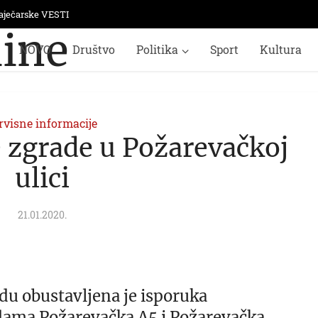
aječarske VESTI
NOVO
Društvo
Politika
Sport
Kultura
rvisne informacije
e zgrade u Požarevačkoj
ulici
21.01.2020.
du obustavljena je isporuka
adama Požarevačka A5 i Požarevačka