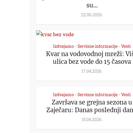
su...
22.06.2026.
Izdvajamo
Servisne informacije
Vesti
•
•
Kvar na vodovodnoj mreži: Vi
ulica bez vode do 15 časova
17.04.2026.
Izdvajamo
Servisne informacije
Vesti
•
•
Završava se grejna sezona u
Zaječaru: Danas poslednji dan.
15.04.2026.