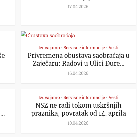
17.04.2026.
Izdvajamo
Servisne informacije
Vesti
•
•
še
Privremena obustava saobraćaja u
Zaječaru: Radovi u Ulici Đure...
16.04.2026.
Izdvajamo
Servisne informacije
Vesti
•
•
NSZ ne radi tokom uskršnjih
..
praznika, povratak od 14. aprila
10.04.2026.