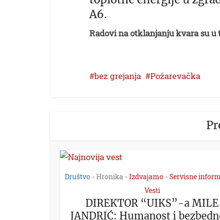
A6.
Radovi na otklanjanju kvara su u 
bez grejanja
Požarevačka
Pr
Društvo
Hronika
Izdvajamo
Servisne inform
•
•
•
Vesti
DIREKTOR “UIKS”-a MILE
JANDRIĆ: Humanost i bezbedn