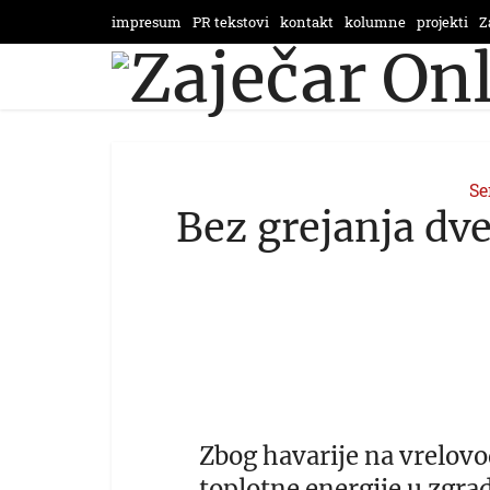
impresum
PR tekstovi
kontakt
kolumne
projekti
Z
Se
Bez grejanja dv
Zbog havarije na vrelovo
toplotne energije u zgr