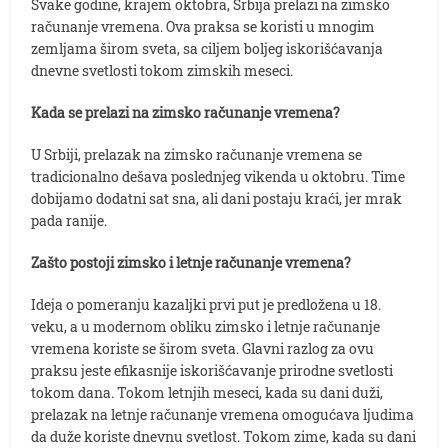
Svake godine, krajem oktobra, Srbija prelazi na zimsko
računanje vremena. Ova praksa se koristi u mnogim
zemljama širom sveta, sa ciljem boljeg iskorišćavanja
dnevne svetlosti tokom zimskih meseci.
Kada se prelazi na zimsko računanje vremena?
U Srbiji, prelazak na zimsko računanje vremena se
tradicionalno dešava poslednjeg vikenda u oktobru. Time
dobijamo dodatni sat sna, ali dani postaju kraći, jer mrak
pada ranije.
Zašto postoji zimsko i letnje računanje vremena?
Ideja o pomeranju kazaljki prvi put je predložena u 18.
veku, a u modernom obliku zimsko i letnje računanje
vremena koriste se širom sveta. Glavni razlog za ovu
praksu jeste efikasnije iskorišćavanje prirodne svetlosti
tokom dana. Tokom letnjih meseci, kada su dani duži,
prelazak na letnje računanje vremena omogućava ljudima
da duže koriste dnevnu svetlost. Tokom zime, kada su dani