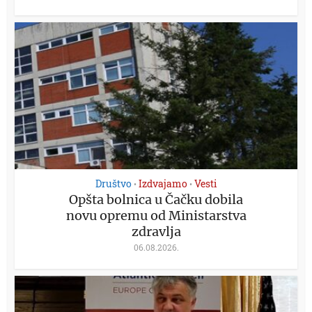
Društvo
Izdvajamo
Vesti
•
•
Opšta bolnica u Čačku dobila
novu opremu od Ministarstva
zdravlja
06.08.2026.