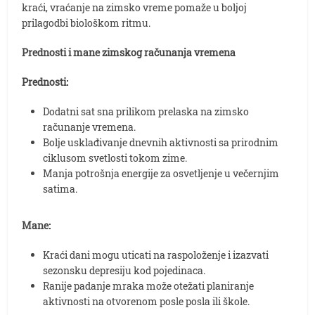
kraći, vraćanje na zimsko vreme pomaže u boljoj
prilagodbi biološkom ritmu.
Prednosti i mane zimskog računanja vremena
Prednosti:
Dodatni sat sna prilikom prelaska na zimsko
računanje vremena.
Bolje usklađivanje dnevnih aktivnosti sa prirodnim
ciklusom svetlosti tokom zime.
Manja potrošnja energije za osvetljenje u večernjim
satima.
Mane:
Kraći dani mogu uticati na raspoloženje i izazvati
sezonsku depresiju kod pojedinaca.
Ranije padanje mraka može otežati planiranje
aktivnosti na otvorenom posle posla ili škole.