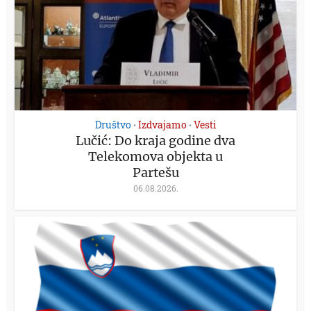
Društvo
Izdvajamo
Vesti
•
•
Lučić: Do kraja godine dva
Telekomova objekta u
Partešu
06.08.2026.