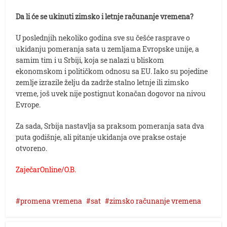
Da li će se ukinuti zimsko i letnje računanje vremena?
U poslednjih nekoliko godina sve su češće rasprave o
ukidanju pomeranja sata u zemljama Evropske unije, a
samim tim i u Srbiji, koja se nalazi u bliskom
ekonomskom i političkom odnosu sa EU. Iako su pojedine
zemlje izrazile želju da zadrže stalno letnje ili zimsko
vreme, još uvek nije postignut konačan dogovor na nivou
Evrope.
Za sada, Srbija nastavlja sa praksom pomeranja sata dva
puta godišnje, ali pitanje ukidanja ove prakse ostaje
otvoreno.
ZaječarOnline/O.B.
promena vremena
sat
zimsko računanje vremena