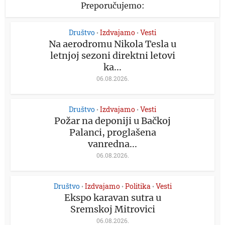
Preporučujemo:
Društvo
Izdvajamo
Vesti
•
•
Na aerodromu Nikola Tesla u
letnjoj sezoni direktni letovi
ka...
06.08.2026.
Društvo
Izdvajamo
Vesti
•
•
Požar na deponiji u Bačkoj
Palanci, proglašena
vanredna...
06.08.2026.
Društvo
Izdvajamo
Politika
Vesti
•
•
•
Ekspo karavan sutra u
Sremskoj Mitrovici
06.08.2026.