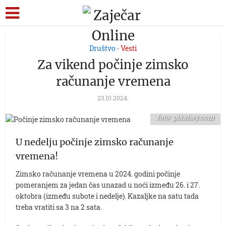
Društvo
Vesti
•
Za vikend počinje zimsko
računanje vremena
23.10.2024.
foto: pixabay.com
U nedelju počinje zimsko računanje
vremena!
Zimsko računanje vremena u 2024. godini počinje
pomeranjem za jedan čas unazad u noći između 26. i 27.
oktobra (između subote i nedelje). Kazaljke na satu tada
treba vratiti sa 3 na 2 sata.