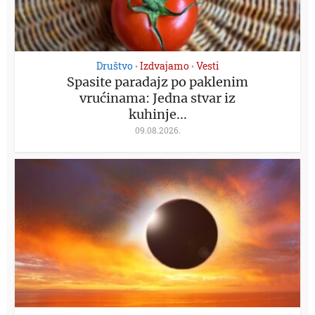
Društvo
Izdvajamo
Vesti
•
•
Spasite paradajz po paklenim
vrućinama: Jedna stvar iz
kuhinje...
09.08.2026.