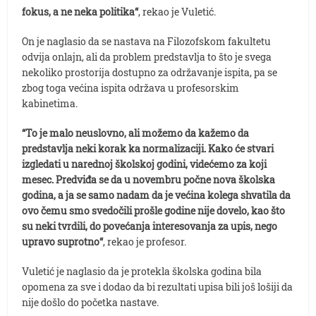
fokus, a ne neka politika“
, rekao je Vuletić.
On je naglasio da se nastava na Filozofskom fakultetu
odvija onlajn, ali da problem predstavlja to što je svega
nekoliko prostorija dostupno za održavanje ispita, pa se
zbog toga većina ispita održava u profesorskim
kabinetima.
“To je malo neuslovno, ali možemo da kažemo da
predstavlja neki korak ka normalizaciji. Kako će stvari
izgledati u narednoj školskoj godini, videćemo za koji
mesec. Predviđa se da u novembru počne nova školska
godina, a ja se samo nadam da je većina kolega shvatila da
ovo čemu smo svedočili prošle godine nije dovelo, kao što
su neki tvrdili, do povećanja interesovanja za upis, nego
upravo suprotno“
, rekao je profesor.
Vuletić je naglasio da je protekla školska godina bila
opomena za sve i dodao da bi rezultati upisa bili još lošiji da
nije došlo do početka nastave.