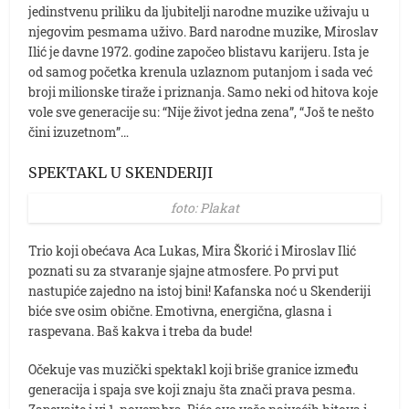
jedinstvenu priliku da ljubitelji narodne muzike uživaju u
njegovim pesmama uživo. Bard narodne muzike, Miroslav
Ilić je davne 1972. godine započeo blistavu karijeru. Ista je
od samog početka krenula uzlaznom putanjom i sada već
broji milionske tiraže i priznanja. Samo neki od hitova koje
vole sve generacije su: “Nije život jedna zena”, “Još te nešto
čini izuzetnom”…
SPEKTAKL U SKENDERIJI
foto: Plakat
Trio koji obećava Aca Lukas, Mira Škorić i Miroslav Ilić
poznati su za stvaranje sjajne atmosfere. Po prvi put
nastupiće zajedno na istoj bini! Kafanska noć u Skenderiji
biće sve osim obične. Emotivna, energična, glasna i
raspevana. Baš kakva i treba da bude!
Očekuje vas muzički spektakl koji briše granice između
generacija i spaja sve koji znaju šta znači prava pesma.