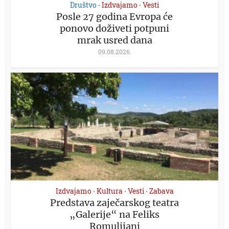
Društvo
Izdvajamo
Vesti
•
•
Posle 27 godina Evropa će
ponovo doživeti potpuni
mrak usred dana
09.08.2026.
Izdvajamo
Kultura
Vesti
Zabava
•
•
•
Predstava zaječarskog teatra
„Galerije“ na Feliks
Romulijani