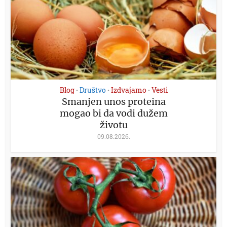
Blog
Društvo
Izdvajamo
Vesti
•
•
•
Smanjen unos proteina
mogao bi da vodi dužem
životu
09.08.2026.