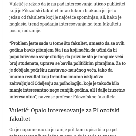
Vuletić je rekao da je na pad interesovanja uticao publicitet
koji je Filozofski fakultet imao tokom blokada jer je to
jedan od fakulteta koji je najčešće spominjan, ali, kako je
naglasio, trend opadanja interesovanja na tom fakultetu
postoji odranije.
“Problem jeste sada u tome što fakultet, umesto da se ovih
godina bavio pitanjem šta i na koji način da učini da bi
popularizovao svoje studije, da privuče što je moguće veći
broj studenata, uprava se bavila političkim pitanjima. Za to
je dobijala podršku nastavno-naučnog veća, tako da
imamo rezultat koji trenutno imamo isključivo
zahvaljujući Odeljenju za psihologiju, koje je takođe bilo
manje interesantno nego ranijih godina, ali i dalje izuzetno
interesantno“
, naveo je profesor Filozofskog fakulteta.
Vuletić: Opalo interesovanje za Filozofski
fakultet
On je napomenuo da je ranije prilikom upisa bilo po pet