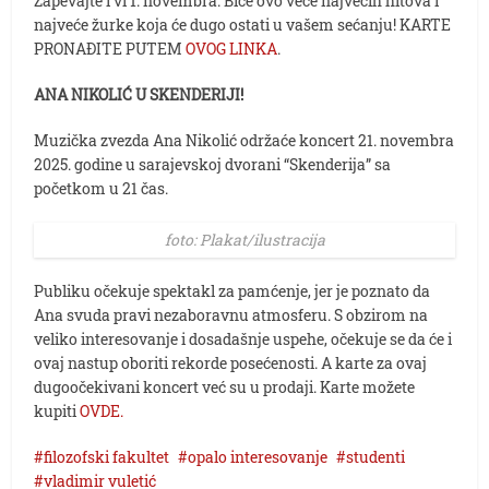
Zapevajte i vi 1. novembra. Biće ovo veče najvećih hitova i
najveće žurke koja će dugo ostati u vašem sećanju! KARTE
PRONAĐITE PUTEM
OVOG LINKA
.
ANA NIKOLIĆ U SKENDERIJI!
Muzička zvezda Ana Nikolić održaće koncert 21. novembra
2025. godine u sarajevskoj dvorani “Skenderija” sa
početkom u 21 čas.
foto: Plakat/ilustracija
Publiku očekuje spektakl za pamćenje, jer je poznato da
Ana svuda pravi nezaboravnu atmosferu. S obzirom na
veliko interesovanje i dosadašnje uspehe, očekuje se da će i
ovaj nastup oboriti rekorde posećenosti. A karte za ovaj
dugoočekivani koncert već su u prodaji. Karte možete
kupiti
OVDE.
filozofski fakultet
opalo interesovanje
studenti
vladimir vuletić