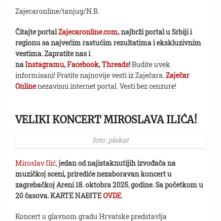
Zajecaronline/tanjug/N.B.
Čitajte portal
Zajecaronline.com,
najbrži portal u Srbiji i
regionu sa najvećim rastućim rezultatima i ekskluzivnim
vestima. Zapratite nas i
na
Instagramu
,
Facebook
,
Threads
!
Budite uvek
informisani! Pratite najnovije vesti iz Zaječara.
Zaječar
Online
nezavisni internet portal. Vesti bez cenzure!
VELIKI KONCERT MIROSLAVA ILIĆA!
foto: plakat
Miroslav Ilić
,
jedan od najistaknutijih izvođača na
muzičkoj sceni, prirediće nezaboravan koncert u
zagrebačkoj Areni 18. oktobra 2025. godine. Sa početkom u
20 časova.
KARTE NAĐITE
OVDE
.
Koncert u glavnom gradu Hrvatske predstavlja