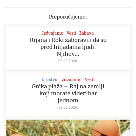
Preporučujemo:
Izdvajamo
Vesti
Zabava
•
•
Rijana i Roki zaboravili da su
pred hiljadama ljudi:
Njihov...
09.08.2026.
Društvo
Izdvajamo
Vesti
•
•
Grčka plaža – Raj na zemlji
koji morate videti bar
jednom
09.08.2026.