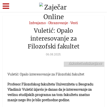
Izdvajamo
Obrazovanje
Vesti
•
•
Vuletić: Opalo
interesovanje za
Filozofski fakultet
06.08.2025.
FOTO:
fakulteti.edukacija.rs
Vuletić: Opalo interesovanje za Filozofski fakultet
Profesor Filozofskog fakulteta Univerziteta u Beogradu
Vladimir Vuletić izjavio je danas da je interesovanje za
većinu studijskih programa na tom fakultetu znatno
manje nego što je bilo prethodne godine.