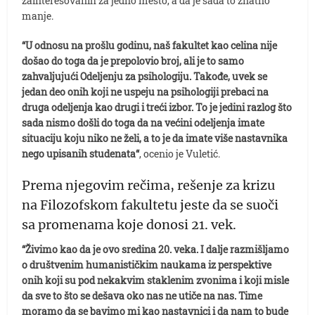
zainteresovanih za jedno mesto, a da je sada to znatno
manje.
“U odnosu na prošlu godinu, naš fakultet kao celina nije
došao do toga da je prepolovio broj, ali je to samo
zahvaljujući Odeljenju za psihologiju. Takođe, uvek se
jedan deo onih koji ne uspeju na psihologiji prebaci na
druga odeljenja kao drugi i treći izbor. To je jedini razlog što
sada nismo došli do toga da na većini odeljenja imate
situaciju koju niko ne želi, a to je da imate više nastavnika
nego upisanih studenata“
, ocenio je Vuletić.
Prema njegovim rečima, rešenje za krizu
na Filozofskom fakultetu jeste da se suoči
sa promenama koje donosi 21. vek.
“Živimo kao da je ovo sredina 20. veka. I dalje razmišljamo
o društvenim humanističkim naukama iz perspektive
onih koji su pod nekakvim staklenim zvonima i koji misle
da sve to što se dešava oko nas ne utiče na nas. Time
moramo da se bavimo mi kao nastavnici i da nam to bude