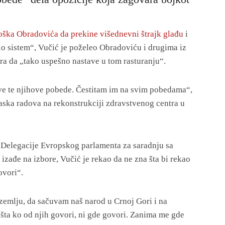
oška Obradovića da prekine višednevni štrajk glađu
i
io sistem“, Vučić je poželeo Obradoviću i drugima iz
ra da „tako uspešno nastave u tom rasturanju“.
ve te njihove pobede. Čestitam im na svim pobedama“,
laska radova na rekonstrukciji zdravstvenog centra u
 Delegacije Evropskog parlamenta za saradnju sa
 izađe na izbore, Vučić je rekao da ne zna šta bi rekao
ovori“.
zemlju, da sačuvam naš narod u Crnoj Gori i na
ta ko od njih govori, ni gde govori. Zanima me gde