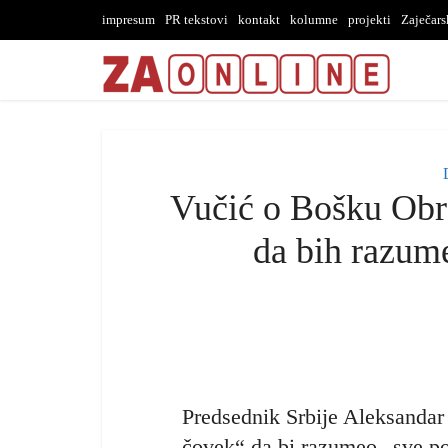
impresum
PR tekstovi
kontakt
kolumne
projekti
Zaječar
Vučić o Bošku Obr
da bih razum
Predsednik Srbije Aleksandar 
čovek“ da bi razumeo „sve po