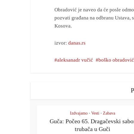
Obradović je naveo da će posle odmora
pozvati građana na odbranu Ustava, s
Kosova.
izvor:
danas.rs
aleksanadr vučić
boško obradović
P
Izdvajamo
Vesti
Zabava
•
•
Guča: Počeo 65. Dragačevski sabo
trubača u Guči