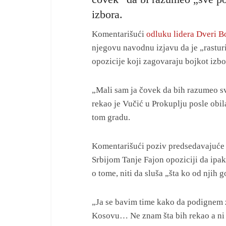
izbora.
Komentarišući
odluku lidera Dveri B
njegovu navodnu izjavu da je „rastur
opozicije koji zagovaraju bojkot izbo
„Mali sam ja čovek da bih razumeo s
rekao je Vučić u Prokuplju posle obi
tom gradu.
Komentarišući poziv predsedavajuće
Srbijom Tanje Fajon opoziciji da ipak
o tome, niti da sluša „šta ko od njih g
„Ja se bavim time kako da podignem 
Kosovu… Ne znam šta bih rekao a ni š