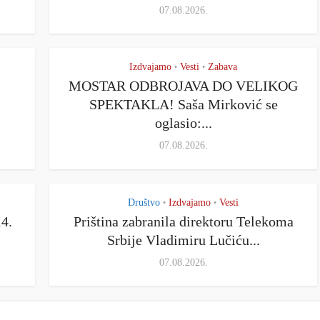
07.08.2026.
Izdvajamo
Vesti
Zabava
•
•
MOSTAR ODBROJAVA DO VELIKOG
SPEKTAKLA! Saša Mirković se
oglasio:...
07.08.2026.
Društvo
Izdvajamo
Vesti
•
•
14.
Priština zabranila direktoru Telekoma
Srbije Vladimiru Lučiću...
07.08.2026.