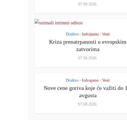
07.08.2026.
Društvo
Izdvajamo
Vesti
•
•
Kriza prenatrpanosti u evropskim
zatvorima
07.08.2026.
Društvo
Izdvajamo
Vesti
•
•
Nove cene goriva koje će važiti do 
avgusta
07.08.2026.