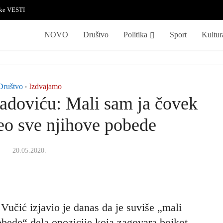
ske VESTI
NOVO
Društvo
Politika
Sport
Kultur
Društvo
Izdvajamo
•
adoviću: Mali sam ja čovek
eo sve njihove pobede
20.05.2020.
Vučić izjavio je danas da je suviše „mali
bede“ dela opozicije koja zagovara bojkot