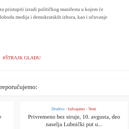
 pristupiti izradi političkog manifesta u kojem će
lobodu medija i demokratskih izbora, kao i očuvanje
ŠTRAJK GLAĐU
reporučujemo:
Društvo
Izdvajamo
Vesti
•
•
r
Privremeno bez struje, 10. avgusta, deo
naselja Lubnički put u...