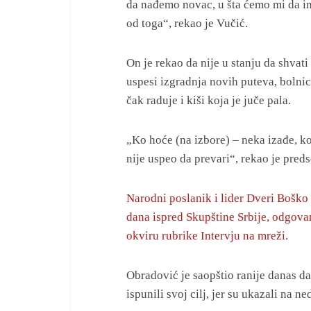
da nađemo novac, u šta ćemo mi da i
od toga“, rekao je Vučić.
On je rekao da nije u stanju da shvati
uspesi izgradnja novih puteva, bolnica,
čak raduje i kiši koja je juče pala.
„Ko hoće (na izbore) – neka izađe, ko
nije uspeo da prevari“, rekao je preds
Narodni poslanik i lider Dveri Boško 
dana ispred Skupštine Srbije, odgovar
okviru rubrike Intervju na mreži.
Obradović je saopštio ranije danas da
ispunili svoj cilj, jer su ukazali na n