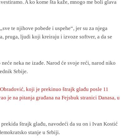
nvestiramo. A ko kome šta kaže, mnogo me boli glava
 „sve te njihove pobede i uspehe“, jer su za njega
 pruga, ljudi koji kreiraju i izvoze softver, a da se
 neće neka ne izađe. Narod će svoje reći, narod niko
ednik Srbije.
Obradović, koji je prekinuo štrajk glađu posle 11
ao je na pitanja građana na Fejsbuk stranici Danasa, u
 prekida štrajk glađu, navodeći da su on i Ivan Kostić
edemokratsko stanje u Srbiji.