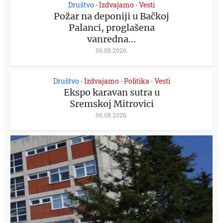
Društvo
Izdvajamo
Vesti
•
•
Požar na deponiji u Bačkoj
Palanci, proglašena
vanredna...
06.08.2026.
Društvo
Izdvajamo
Politika
Vesti
•
•
•
Ekspo karavan sutra u
Sremskoj Mitrovici
06.08.2026.