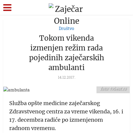
Društvo
Tokom vikenda
izmenjen režim rada
pojedinih zaječarskih
ambulanti
14.12.2017.
foto: tvbest.rs
Služba opšte medicine zaječarskog
Zdravstvenog centra za vreme vikenda, 16. i
17. decembra radiće po izmenjenom
radnom vremenu.