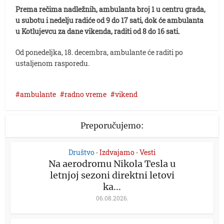
Prema rečima nadležnih, ambulanta broj 1 u centru grada,
u subotu i nedelju radiće od 9 do 17 sati, dok će ambulanta
u Kotlujevcu za dane vikenda, raditi od 8 do 16 sati.
Od ponedeljka, 18. decembra, ambulante će raditi po
ustaljenom rasporedu.
ambulante
radno vreme
vikend
Preporučujemo:
Društvo
Izdvajamo
Vesti
•
•
Na aerodromu Nikola Tesla u
letnjoj sezoni direktni letovi
ka...
06.08.2026.