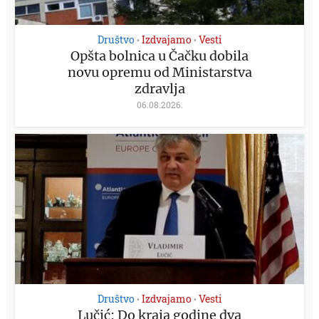
Društvo
Izdvajamo
Vesti
•
•
Opšta bolnica u Čačku dobila
novu opremu od Ministarstva
zdravlja
06.08.2026.
Društvo
Izdvajamo
Vesti
•
•
Lučić: Do kraja godine dva