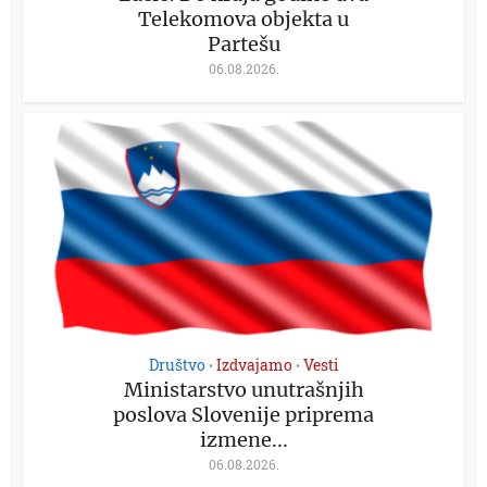
Telekomova objekta u
Partešu
06.08.2026.
Društvo
Izdvajamo
Vesti
•
•
Ministarstvo unutrašnjih
poslova Slovenije priprema
izmene...
06.08.2026.