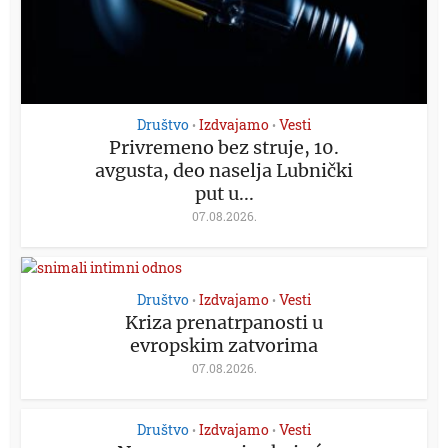
Društvo
Izdvajamo
Vesti
•
•
Privremeno bez struje, 10.
avgusta, deo naselja Lubnički
put u...
07.08.2026.
Društvo
Izdvajamo
Vesti
•
•
Kriza prenatrpanosti u
evropskim zatvorima
07.08.2026.
Društvo
Izdvajamo
Vesti
•
•