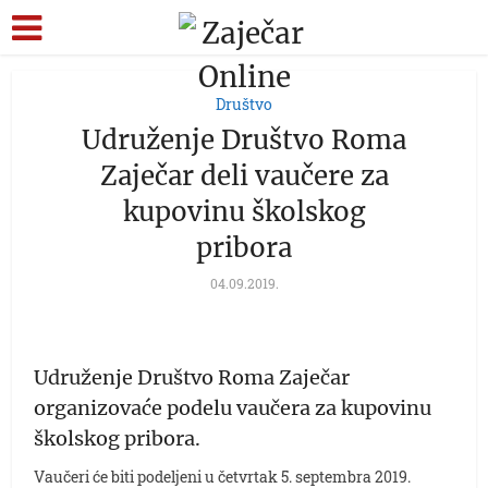
Društvo
Udruženje Društvo Roma
Zaječar deli vaučere za
kupovinu školskog
pribora
04.09.2019.
Udruženje Društvo Roma Zaječar
organizovaće podelu vaučera za kupovinu
školskog pribora.
Vaučeri će biti podeljeni u četvrtak 5. septembra 2019.