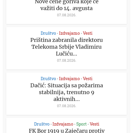
Nove cene goriva koje će
važiti do 14. avgusta
07.08.2026.
Društvo
Izdvajamo
Vesti
•
•
Priština zabranila direktoru
Telekoma Srbije Vladimiru
Lučiću...
07.08.2026.
Društvo
Izdvajamo
Vesti
•
•
Dačić: Situacija sa požarima
stabilnija, trenutno 9
aktivnih...
07.08.2026.
Društvo
Izdvajamo
Sport
Vesti
•
•
•
FK Bor 1919 u Zaječaru protiv