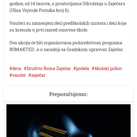
godine, od 14 časova, u prostorijama Udruženja u Zaječaru
(Ulica Vojvode Putnika broj 6).
Vaučeri su namenjeni deci predškolskih uzrasta i deci koja
su krenula u prvi razred osnovne škole.
Ova akcija će biti organizovana podsredstvom programa
ROMAKTED , a u saradnji sa Gradskom upravom Zaječar.
deca
Društvo Roma Zaječar
podela
školski pribor
vaučer
zaječar
Preporučujemo: