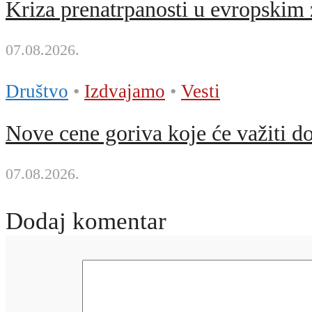
Kriza prenatrpanosti u evropskim
07.08.2026.
Društvo
•
Izdvajamo
•
Vesti
Nove cene goriva koje će važiti d
07.08.2026.
Dodaj komentar