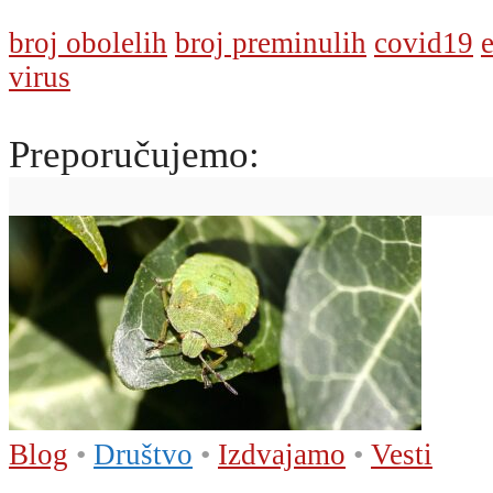
broj obolelih
broj preminulih
covid19
virus
Preporučujemo:
Blog
•
Društvo
•
Izdvajamo
•
Vesti