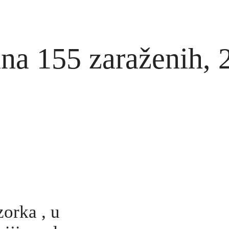
ana 155 zaraženih, 
orka , u