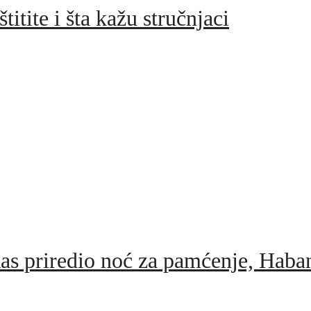
itite i šta kažu stručnjaci
iredio noć za pamćenje, Haban