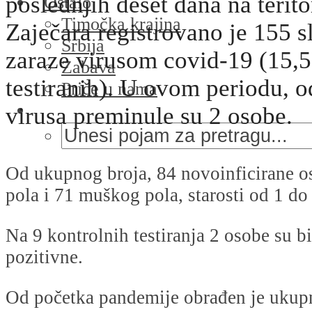
poslednjih deset dana na terito
Ostalo
Timočka krajina
Zaječara registrovano je 155 s
Srbija
zaraze virusom covid-19 (15,5
Zabava
testiranih). U ovom periodu, o
Priče u nama
virusa preminule su 2 osobe.
Od ukupnog broja, 84 novoinficirane o
pola i 71 muškog pola, starosti od 1 do
Na 9 kontrolnih testiranja 2 osobe su bi
pozitivne.
Od početka pandemije obrađen je ukup