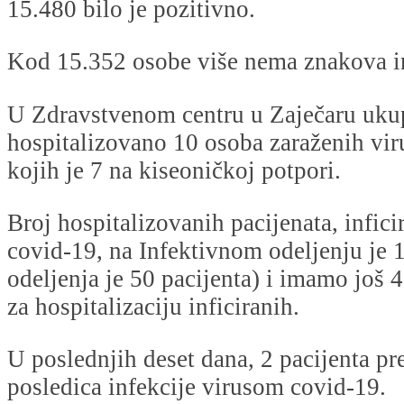
15.480 bilo je pozitivno.
Kod 15.352 osobe više nema znakova in
U Zdravstvenom centru u Zaječaru uku
hospitalizovano 10 osoba zaraženih vi
kojih je 7 na kiseoničkoj potpori.
Broj hospitalizovanih pacijenata, infic
covid-19, na Infektivnom odeljenju je 1
odeljenja je 50 pacijenta) i imamo još
za hospitalizaciju inficiranih.
U poslednjih deset dana, 2 pacijenta pr
posledica infekcije virusom covid-19.