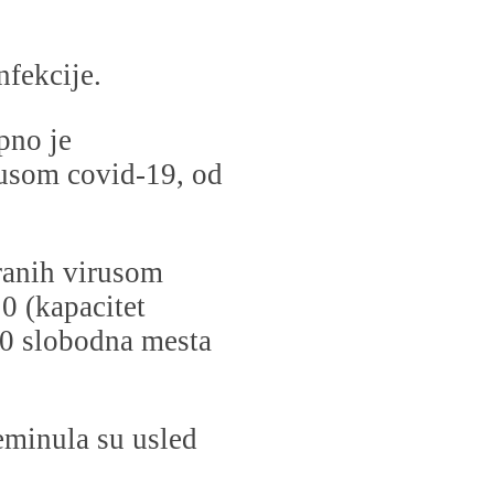
fekcije.
pno je
rusom covid-19, od
iranih virusom
0 (kapacitet
 40 slobodna mesta
eminula su usled