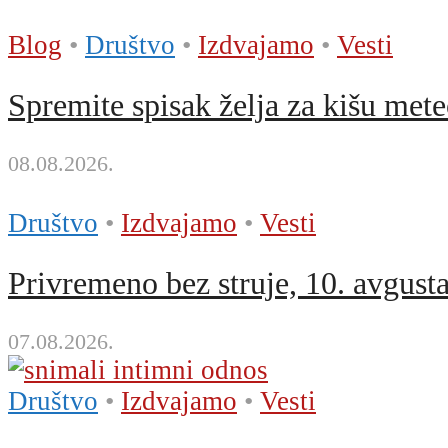
Blog
•
Društvo
•
Izdvajamo
•
Vesti
Spremite spisak želja za kišu met
08.08.2026.
Društvo
•
Izdvajamo
•
Vesti
Privremeno bez struje, 10. avgusta
07.08.2026.
Društvo
•
Izdvajamo
•
Vesti