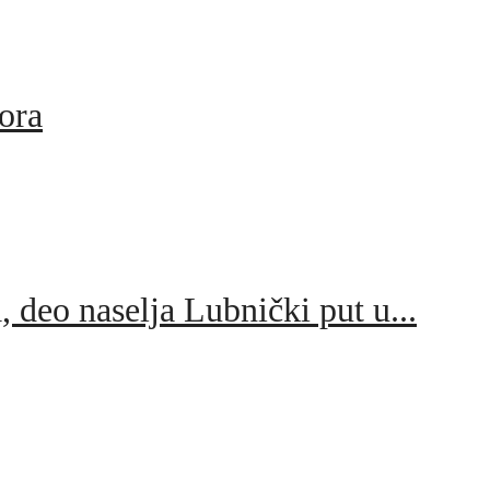
eora
, deo naselja Lubnički put u...