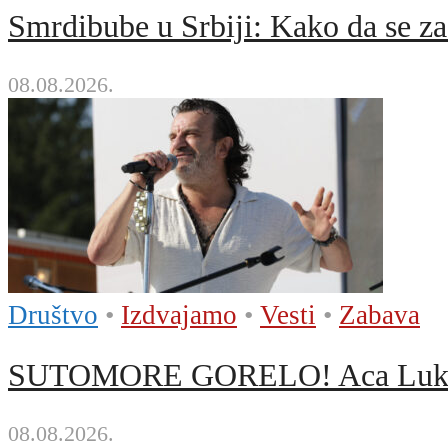
Smrdibube u Srbiji: Kako da se zašt
08.08.2026.
Društvo
•
Izdvajamo
•
Vesti
•
Zabava
SUTOMORE GORELO! Aca Lukas pr
08.08.2026.