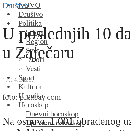
NOVO
Društvo
Društvo
Politika
U poslednjih 10 d
Srbija
Region
u Zaječaru
Svet
Izbori
Vesti
Sport
17.04.2022.
Kultura
Hronika
foto: pixabay.com
Horoskop
Dnevni horoskop
Na osnovu 1.001 obrađenog uz
Ljubavni horoskop