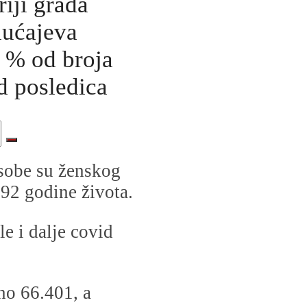
riji grada
lućajeva
 % od broja
d posledica
sobe su ženskog
 92 godine života.
le i dalje covid
no 66.401, a