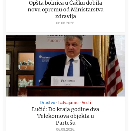
Opšta bolnica u Čačku dobila
novu opremu od Ministarstva
zdravlja
06.08.2026.
Društvo
Izdvajamo
Vesti
•
•
Lučić: Do kraja godine dva
Telekomova objekta u
Partešu
06.08.2026.