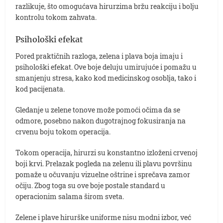
razlikuje, što omogućava hirurzima bržu reakciju i bolju
kontrolu tokom zahvata.
Psihološki efekat
Pored praktičnih razloga, zelena i plava boja imaju i
psihološki efekat. Ove boje deluju umirujuće i pomažu u
smanjenju stresa, kako kod medicinskog osoblja, tako i
kod pacijenata.
Gledanje u zelene tonove može pomoći očima da se
odmore, posebno nakon dugotrajnog fokusiranja na
crvenu boju tokom operacija.
Tokom operacija, hirurzi su konstantno izloženi crvenoj
boji krvi. Prelazak pogleda na zelenu ili plavu površinu
pomaže u očuvanju vizuelne oštrine i sprečava zamor
očiju. Zbog toga su ove boje postale standard u
operacionim salama širom sveta.
Zelene i plave hirurške uniforme nisu modni izbor, već