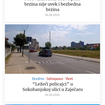
brzina nije uvek i bezbedna
brzina
06.08.2026.
Društvo
Izdvajamo
Vesti
•
•
“Ležeći policajci” u
Sokobanjskoj ulici u Zaječaru
06.08.2026.