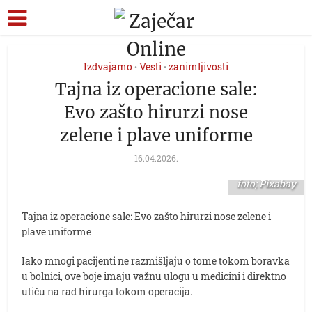
Izdvajamo
Vesti
zanimljivosti
•
•
Tajna iz operacione sale:
Evo zašto hirurzi nose
zelene i plave uniforme
16.04.2026.
foto; Pixabay
Tajna iz operacione sale: Evo zašto hirurzi nose zelene i
plave uniforme
Iako mnogi pacijenti ne razmišljaju o tome tokom boravka
u bolnici, ove boje imaju važnu ulogu u medicini i direktno
utiču na rad hirurga tokom operacija.