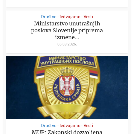
Društvo
Izdvajamo
Vesti
•
•
Ministarstvo unutrašnjih
poslova Slovenije priprema
izmene...
06.08.2026.
Društvo
Izdvajamo
Vesti
•
•
MUP: Zakonski dozvoljena