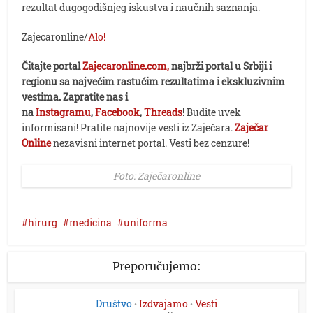
rezultat dugogodišnjeg iskustva i naučnih saznanja.
Zajecaronline/
Alo!
Čitajte portal
Zajecaronline.com,
najbrži portal u Srbiji i
regionu sa najvećim rastućim rezultatima i ekskluzivnim
vestima. Zapratite nas i
na
Instagramu
,
Facebook
,
Threads
!
Budite uvek
informisani! Pratite najnovije vesti iz Zaječara.
Zaječar
Online
nezavisni internet portal. Vesti bez cenzure!
Foto: Zaječaronline
hirurg
medicina
uniforma
Preporučujemo:
Društvo
Izdvajamo
Vesti
•
•