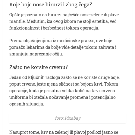
Koje boje nose hirurzi i zbog čega?
Opšte je poznato da hirurzi najčešće nose zelene ili plave
mantile. Međutim, iza ovog izbora ne stoji estetika, već
funkcionalnost i bezbednost tokom operacija.
Prema objašnjenjima iz medicinske prakse, ove boje
pomažu lekarima da bolje vide detalje tokom zahvata i
smanjuju naprezanje očiju.
Zašto ne korsite crvenu?
Jedan od ključnih razloga zašto se ne koriste druge boje,
poput crvene, jeste njena sličnost sa bojom krvi. Tokom
operacije, kada je prisutna velika količina krvi, crvena
uniforma bi otežala uočavanje promena i potencijalno
opasnih situacija.
foto: Pixabay
Nasuprot tome, krv na zelenoj ili plavoj podlozi jasno se