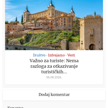
Društvo
Izdvajamo
Vesti
•
•
Važno za turiste: Nema
razloga za otkazivanje
turističkih...
06.08.2026.
Dodaj komentar
Komentar