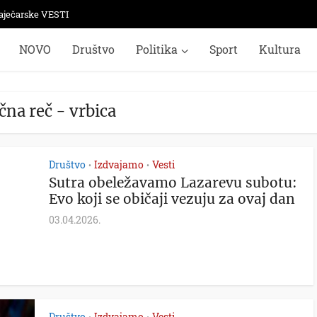
aječarske VESTI
NOVO
Društvo
Politika
Sport
Kultura
čna reč - vrbica
Društvo
Izdvajamo
Vesti
•
•
Sutra obeležavamo Lazarevu subotu:
Evo koji se običaji vezuju za ovaj dan
03.04.2026.
Društvo
Izdvajamo
Vesti