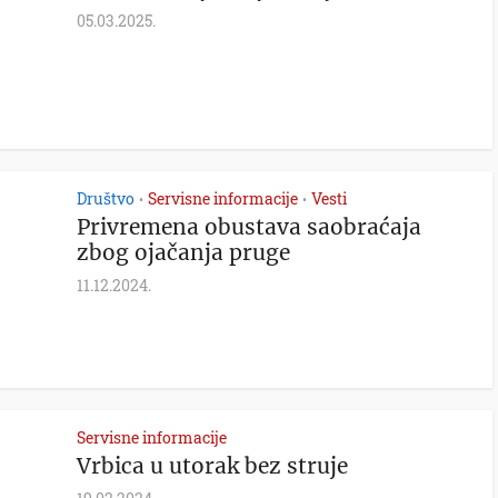
05.03.2025.
Društvo
Servisne informacije
Vesti
•
•
Privremena obustava saobraćaja
zbog ojačanja pruge
11.12.2024.
Servisne informacije
Vrbica u utorak bez struje