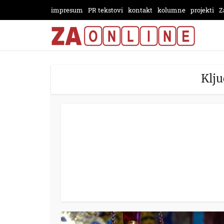
impresum
PR tekstovi
kontakt
kolumne
projekti
Z
Klju