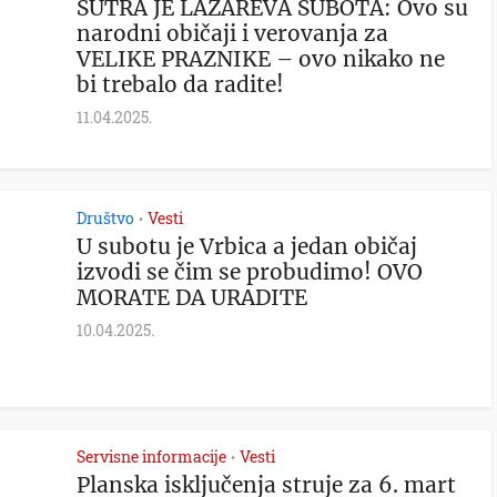
SUTRA JE LAZAREVA SUBOTA: Ovo su
narodni običaji i verovanja za
VELIKE PRAZNIKE – ovo nikako ne
bi trebalo da radite!
11.04.2025.
Društvo
Vesti
•
U subotu je Vrbica a jedan običaj
izvodi se čim se probudimo! OVO
MORATE DA URADITE
10.04.2025.
Servisne informacije
Vesti
•
Planska isključenja struje za 6. mart