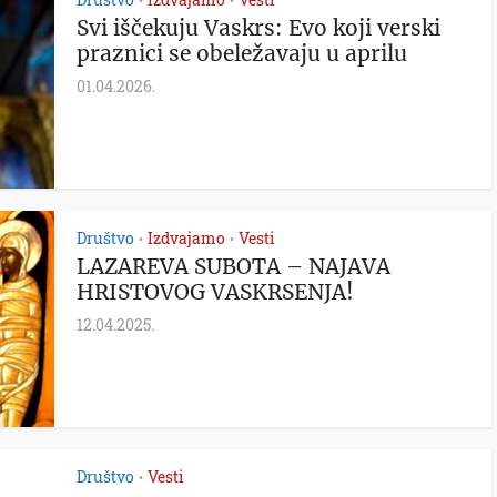
•
•
Svi iščekuju Vaskrs: Evo koji verski
praznici se obeležavaju u aprilu
01.04.2026.
Društvo
Izdvajamo
Vesti
•
•
LAZAREVA SUBOTA – NAJAVA
HRISTOVOG VASKRSENJA!
12.04.2025.
Društvo
Vesti
•