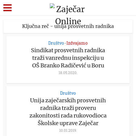
Ključna reč - unija prosvetnih radnika
Društvo
Izdvajamo
•
Sindikat prosvetnih radnika
traži vanrednu inspekciju u
OŠ Branko Radičević u Boru
18.05.2020.
Društvo
Unija zaječarskih prosvetnih
radnika traži proveru
zakonitosti rada rukovodioca
Školske uprave Zaječar
10.01.2019.