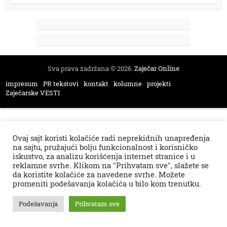
Sva prava zadržana © 2026.
Zaječar Online
impresum
PR tekstovi
kontakt
kolumne
projekti
Zaječarske VESTI
Ovaj sajt koristi kolačiće radi neprekidnih unapređenja
na sajtu, pružajući bolju funkcionalnost i korisničko
iskustvo, za analizu korišćenja internet stranice i u
reklamne svrhe. Klikom na "Prihvatam sve", slažete se
da koristite kolačiće za navedene svrhe. Možete
promeniti podešavanja kolačića u bilo kom trenutku.
Podešavanja
Prihvatam sve