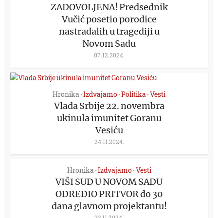
ZADOVOLJENA! Predsednik
Vučić posetio porodice
nastradalih u tragediji u
Novom Sadu
07.12.2024.
Hronika
Izdvajamo
Politika
Vesti
•
•
•
Vlada Srbije 22. novembra
ukinula imunitet Goranu
Vesiću
24.11.2024.
Hronika
Izdvajamo
Vesti
•
•
VIŠI SUD U NOVOM SADU
ODREDIO PRITVOR do 30
dana glavnom projektantu!
23.11.2024.