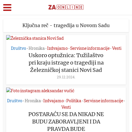
Ključna reč - tragedija u Novom Sadu
Društvo
Hronika
Izdvajamo
Servisne informacije
Vesti
•
•
•
•
Uskoro optužnica: Tužilaštvo
pri kraju istrage o tragediji na
Železničkoj stanici Novi Sad
29.12.2024.
Društvo
Hronika
Izdvajamo
Politika
Servisne informacije
•
•
•
•
•
Vesti
POSTARAĆU SE DA NIKAD NE
BUDU ZABORAVLJENI I DA
PRAVDA BUDE