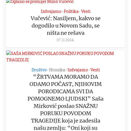
Izdvajamo
Politika
Vesti
•
•
Vučević: Nasiljem, kakvo se
dogodilo u Novom Sadu, se
ništa ne rešava
07.11.2024.
Društvo
Hronika
Izdvajamo
Vesti
•
•
•
“ŽRTVAMA MORAMO DA
ODAMO POČAST, NJIHOVIM
PORODICAMA SVI DA
POMOGNEMO LJUDSKI” Saša
Mirković poslao SNAŽNU
PORUKU POVODOM
TRAGEDIJE koja je zadesila
našu zemlju: “Oni koji su