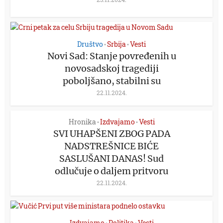
Društvo
Srbija
Vesti
•
•
Novi Sad: Stanje povređenih u
novosadskoj tragediji
poboljšano, stabilni su
22.11.2024.
Hronika
Izdvajamo
Vesti
•
•
SVI UHAPŠENI ZBOG PADA
NADSTREŠNICE BIĆE
SASLUŠANI DANAS! Sud
odlučuje o daljem pritvoru
22.11.2024.
Izdvajamo
Politika
Vesti