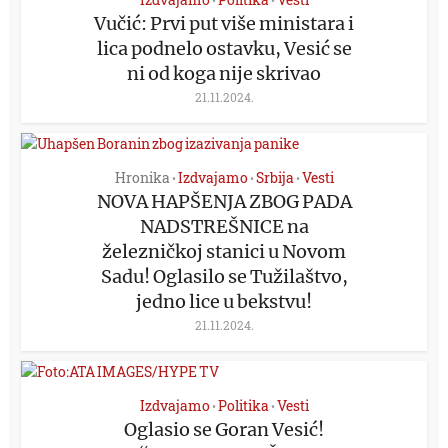
•
•
Vučić: Prvi put više ministara i
lica podnelo ostavku, Vesić se
ni od koga nije skrivao
21.11.2024.
Hronika
Izdvajamo
Srbija
Vesti
•
•
•
NOVA HAPŠENJA ZBOG PADA
NADSTREŠNICE na
železničkoj stanici u Novom
Sadu! Oglasilo se Tužilaštvo,
jedno lice u bekstvu!
21.11.2024.
Izdvajamo
Politika
Vesti
•
•
Oglasio se Goran Vesić!