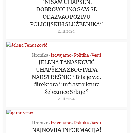
“NISAM UHAPŠEN,
DOBROVOLJNO SAM SE
ODAZVAO POZIVU
POLICIJSKIH SLUŽBENIKA”
21.11.2024.
Hronika
Izdvajamo
Politika
Vesti
•
•
•
JELENA TANASKOVIĆ
UHAPŠENA ZBOG PADA
NADSTREŠNICE Bila je v.d.
direktora “Infrastruktura
železnice Srbije”
21.11.2024.
Hronika
Izdvajamo
Politika
Vesti
•
•
•
NAJNOVIJA INFORMACIJA!