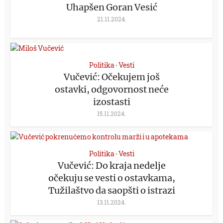
Uhapšen Goran Vesić
21.11.2024.
Politika
Vesti
•
Vučević: Očekujem još
ostavki, odgovornost neće
izostasti
15.11.2024.
Politika
Vesti
•
Vučević: Do kraja nedelje
očekuju se vesti o ostavkama,
Tužilaštvo da saopšti o istrazi
13.11.2024.