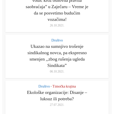
vodič kroz osnovna pravila
saobraćaja” u Zaječaru – Vreme je
da se posvetimo budućim
vozačima!
26.10.2021.
Društvo
Ukazao na sumnjivo trošenje
sindikalnog novca, pa ekspresno
smenjen ,,zbog rušenja ugleda
Sindikata”
06.10.2021.
Društvo
Timočka krajina
•
Ekološke organizacije: Disanje –
luksuz ili potreba?
27.07.2021.