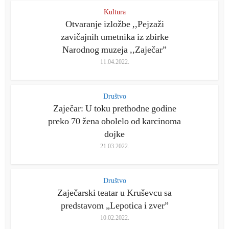
Kultura
Otvaranje izložbe ,,Pejzaži
zavičajnih umetnika iz zbirke
Narodnog muzeja ,,Zaječar”
11.04.2022.
Društvo
Zaječar: U toku prethodne godine
preko 70 žena obolelo od karcinoma
dojke
21.03.2022.
Društvo
Zaječarski teatar u Kruševcu sa
predstavom „Lepotica i zver”
10.02.2022.