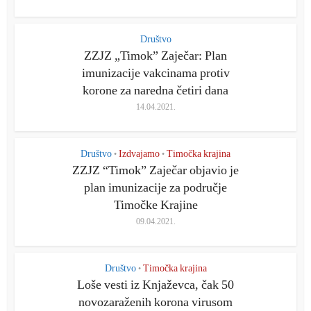
Društvo
ZZJZ „Timok” Zaječar: Plan
imunizacije vakcinama protiv
korone za naredna četiri dana
14.04.2021.
Društvo
Izdvajamo
Timočka krajina
•
•
ZZJZ “Timok” Zaječar objavio je
plan imunizacije za područje
Timočke Krajine
09.04.2021.
Društvo
Timočka krajina
•
Loše vesti iz Knjaževca, čak 50
novozaraženih korona virusom