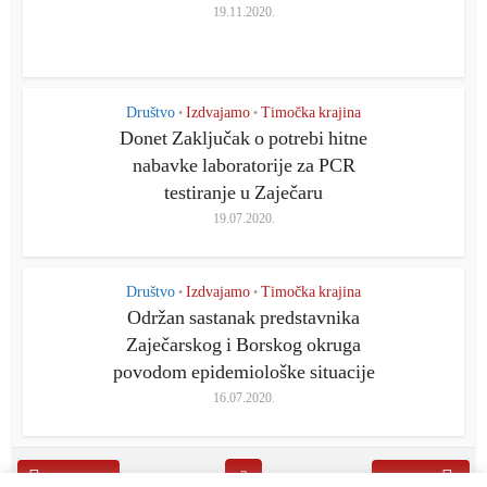
19.11.2020.
Društvo
Izdvajamo
Timočka krajina
•
•
Donеt Zaključak o potrеbi hitnе
nabavkе laboratorijе za PCR
tеstiranjе u Zaječaru
19.07.2020.
Društvo
Izdvajamo
Timočka krajina
•
•
Održan sastanak predstavnika
Zaječarskog i Borskog okruga
povodom epidemiološke situacije
16.07.2020.
2
Prethodna
Sledeća