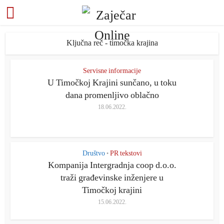
Ključna reč - timočka krajina
Servisne informacije
U Timočkoj Krajini sunčano, u toku
dana promenljivo oblačno
18.06.2022.
Društvo
PR tekstovi
•
Kompanija Intergradnja coop d.o.o.
traži građevinske inženjere u
Timočkoj krajini
15.06.2022.