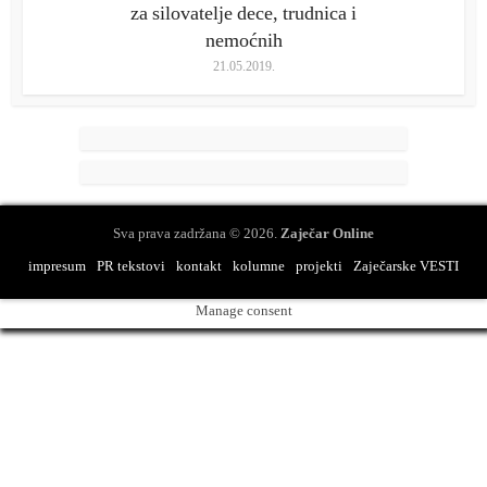
za silovatelje dece, trudnica i
nemoćnih
21.05.2019.
Sva prava zadržana © 2026.
Zaječar Online
impresum
PR tekstovi
kontakt
kolumne
projekti
Zaječarske VESTI
Manage consent