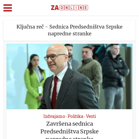
Ključna reč - Sednica Predsedništva Srpske
napredne stranke
Izdvajamo
Politika
Vesti
•
•
Završena sednica
Predsedništva Srpske