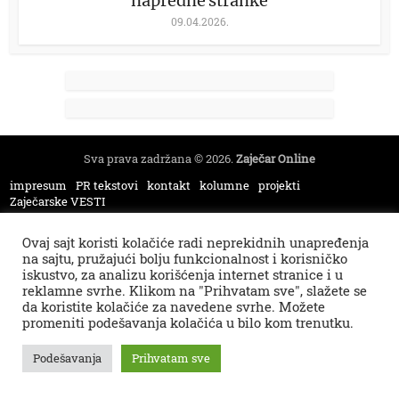
napredne stranke
09.04.2026.
Sva prava zadržana © 2026.
Zaječar Online
impresum
PR tekstovi
kontakt
kolumne
projekti
Zaječarske VESTI
Ovaj sajt koristi kolačiće radi neprekidnih unapređenja
na sajtu, pružajući bolju funkcionalnost i korisničko
iskustvo, za analizu korišćenja internet stranice i u
reklamne svrhe. Klikom na "Prihvatam sve", slažete se
da koristite kolačiće za navedene svrhe. Možete
promeniti podešavanja kolačića u bilo kom trenutku.
Podešavanja
Prihvatam sve