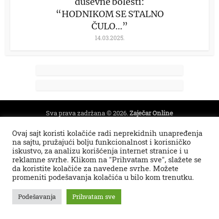
duševne bolesti:
“HODNIKOM SE STALNO
ČULO…”
14.03.2025.
Sva prava zadržana © 2026.
Zaječar Online
impresum
PR tekstovi
kontakt
kolumne
projekti
Ovaj sajt koristi kolačiće radi neprekidnih unapređenja
Zaječarske VESTI
na sajtu, pružajući bolju funkcionalnost i korisničko
iskustvo, za analizu korišćenja internet stranice i u
reklamne svrhe. Klikom na "Prihvatam sve", slažete se
da koristite kolačiće za navedene svrhe. Možete
promeniti podešavanja kolačića u bilo kom trenutku.
Podešavanja
Prihvatam sve