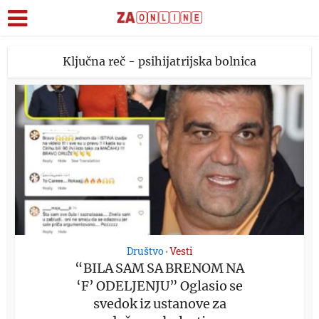
Ključna reč - psihijatrijska bolnica
Društvo
Vesti
•
“BILA SAM SA BRENOM NA
‘F’ ODELJENJU” Oglasio se
svedok iz ustanove za