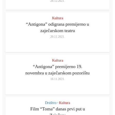
28.12.2021.
Kultura
“Antigona” odigrana premijerno u
zaječarskom teatru
20.11.2021.
Kultura
“Antigona” premijerno 19.
novembra u zaječarskom pozorištu
16.11.2021.
Društvo
Kultura
•
Film “Toma” danas prvi put u