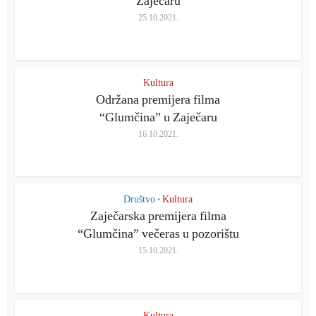
Zaječaru
25.10.2021.
Kultura
Održana premijera filma
“Glumčina” u Zaječaru
16.10.2021.
Društvo
Kultura
•
Zaječarska premijera filma
“Glumčina” večeras u pozorištu
15.10.2021.
Kultura