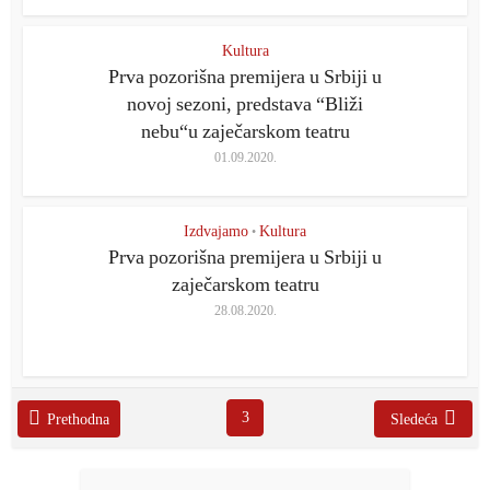
Kultura
Prva pozorišna premijera u Srbiji u
novoj sezoni, predstava “Bliži
nebu“u zaječarskom teatru
01.09.2020.
Izdvajamo
Kultura
•
Prva pozorišna premijera u Srbiji u
zaječarskom teatru
28.08.2020.
3
Prethodna
Sledeća