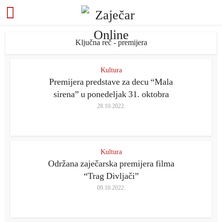
Ključna reč - premijera
Kultura
Premijera predstave za decu “Mala
sirena” u ponedeljak 31. oktobra
28.10.2022.
Kultura
Održana zaječarska premijera filma
“Trag Divljači”
09.10.2022.