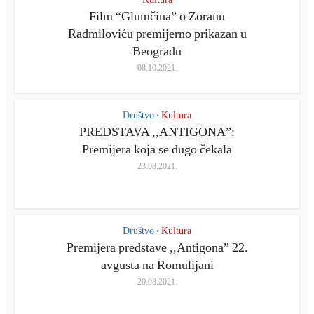
Film “Glumčina” o Zoranu
Radmiloviću premijerno prikazan u
Beogradu
08.10.2021.
Društvo
Kultura
•
PREDSTAVA ,,ANTIGONA”:
Premijera koja se dugo čekala
23.08.2021.
Društvo
Kultura
•
Premijera predstave ,,Antigona” 22.
avgusta na Romulijani
20.08.2021.