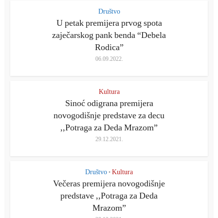
Društvo
U petak premijera prvog spota
zaječarskog pank benda “Debela
Rodica”
06.09.2022.
Kultura
Sinoć odigrana premijera
novogodišnje predstave za decu
,,Potraga za Deda Mrazom”
29.12.2021.
Društvo
Kultura
•
Večeras premijera novogodišnje
predstave ,,Potraga za Deda
Mrazom”