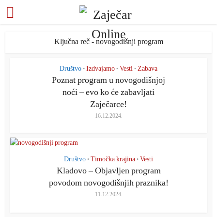
Ključna reč - novogodišnji program
Društvo
Izdvajamo
Vesti
Zabava
•
•
•
Poznat program u novogodišnjoj
noći – evo ko će zabavljati
Zaječarce!
16.12.2024.
Društvo
Timočka krajina
Vesti
•
•
Kladovo – Objavljen program
povodom novogodišnjih praznika!
11.12.2024.