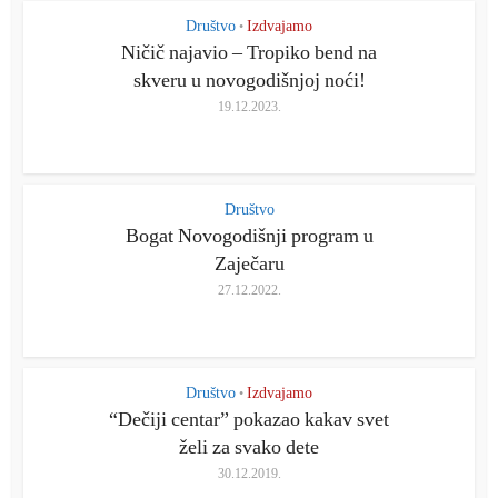
Društvo
Izdvajamo
•
Ničič najavio – Tropiko bend na
skveru u novogodišnjoj noći!
19.12.2023.
Društvo
Bogat Novogodišnji program u
Zaječaru
27.12.2022.
Društvo
Izdvajamo
•
“Dečiji centar” pokazao kakav svet
želi za svako dete
30.12.2019.