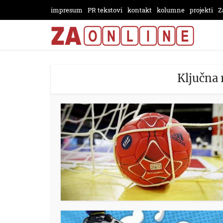
impresum
PR tekstovi
kontakt
kolumne
projekti
Z
Ključna