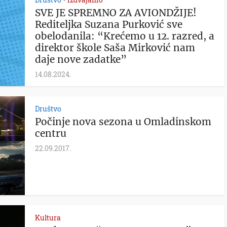
•
SVE JE SPREMNO ZA AVIONDŽIJE!
Rediteljka Suzana Purković sve
obelodanila: “Krećemo u 12. razred, a
direktor škole Saša Mirković nam
daje nove zadatke”
14.08.2024.
Društvo
Počinje nova sezona u Omladinskom
centru
22.09.2017.
Kultura