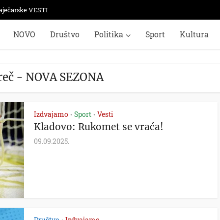
aječarske VESTI
NOVO
Društvo
Politika
Sport
Kultura
 reč - NOVA SEZONA
Izdvajamo
Sport
Vesti
•
•
Kladovo: Rukomet se vraća!
09.09.2025.
Društvo
Izdvajamo