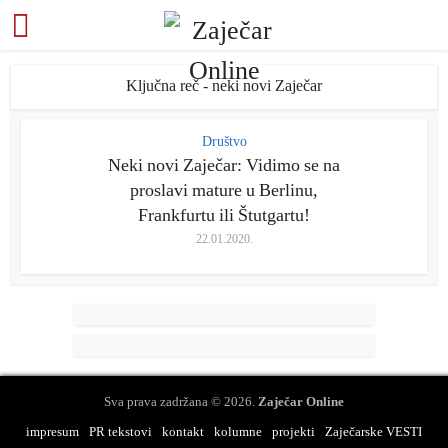
Ključna reč - neki novi Zaječar
Društvo
Neki novi Zaječar: Vidimo se na
proslavi mature u Berlinu,
Frankfurtu ili Štutgartu!
22.01.2020.
Sva prava zadržana © 2026.
Zaječar Online
impresum
PR tekstovi
kontakt
kolumne
projekti
Zaječarske VESTI