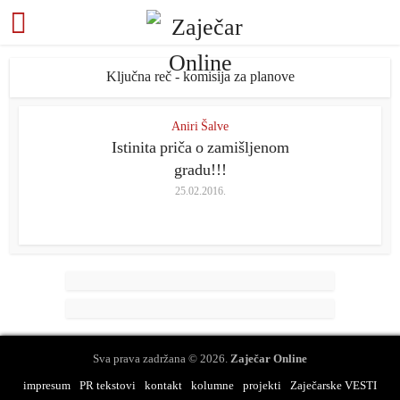
Ključna reč - komisija za planove
Aniri Šalve
Istinita priča o zamišljenom
gradu!!!
25.02.2016.
Sva prava zadržana © 2026.
Zaječar Online
impresum
PR tekstovi
kontakt
kolumne
projekti
Zaječarske VESTI