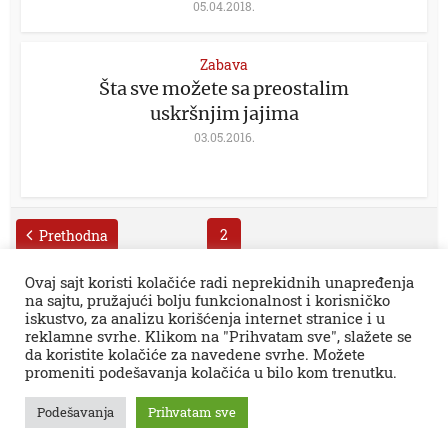
05.04.2018.
Zabava
Šta sve možete sa preostalim
uskršnjim jajima
03.05.2016.
2
Prethodna
Ovaj sajt koristi kolačiće radi neprekidnih unapređenja
na sajtu, pružajući bolju funkcionalnost i korisničko
iskustvo, za analizu korišćenja internet stranice i u
reklamne svrhe. Klikom na "Prihvatam sve", slažete se
da koristite kolačiće za navedene svrhe. Možete
promeniti podešavanja kolačića u bilo kom trenutku.
Sva prava zadržana © 2026.
Zaječar Online
impresum
PR tekstovi
kontakt
kolumne
projekti
Podešavanja
Prihvatam sve
Zaječarske VESTI