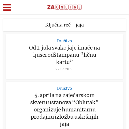
Ključna reč - jaja
Društvo
Od 1. jula svako jaje imaće na
ljusci odštampanu “ličnu
kartu”
22.05.2019.
Društvo
5. aprila na zaječarskom
skveru ustanova “Oblutak”
organizuje humanitarnu
prodajnu izložbu uskršnjih
jaja