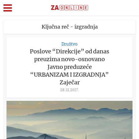
Ključna reč - izgradnja
Društvo
Poslove “Direkcije” od danas
preuzima novo-osnovano
Javno preduzeće
“URBANIZAM I IZGRADNJA”
Zaječar
28.12.2017.