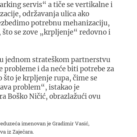
arking servis“ a tiče se vertikalne i
zacije, održavanja ulica ako
ezbedimo potrebnu mehanizaciju,
 što se zove „krpljenje“ redovno i
 u jednom strateškom partnerstvu
te probleme i da neće biti potrebe za
što je krpljenje rupa, čime se
va problem“, istakao je
ra Boško Ničić, obrazlažući ovu
reduzeća imenovan je Gradimir Vasić,
va iz Zaječara.