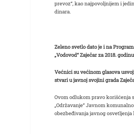
prevoz“, kao najpovoljnijem i je
dinara.
Zeleno svetlo dato je i na Prog
„Vodovod“ Zaječar za 2018. godinu
Većnici su većinom glasova usvoji
stvari u javnoj svojini grada Zaječ
Ovom odlukom pravo korišćenja sp
„Održavanje“ Javnom komunalnom
obezbeđivanja javnog osvetljenja 