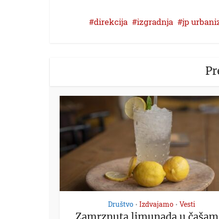
direkcija
izgradnja
jp urban
Pr
Društvo
Izdvajamo
Vesti
•
•
Zamrznuta limunada u čašam