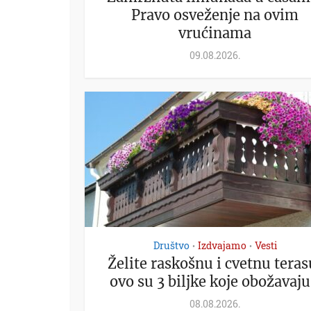
Pravo osveženje na ovim
vrućinama
09.08.2026.
Društvo
Izdvajamo
Vesti
•
•
Želite raskošnu i cvetnu teras
ovo su 3 biljke koje obožavaju.
08.08.2026.