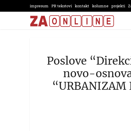
impresum
PR tekstovi
kontakt
kolumne
projekti
Z
Poslove “Direkc
novo-osnova
“URBANIZAM I