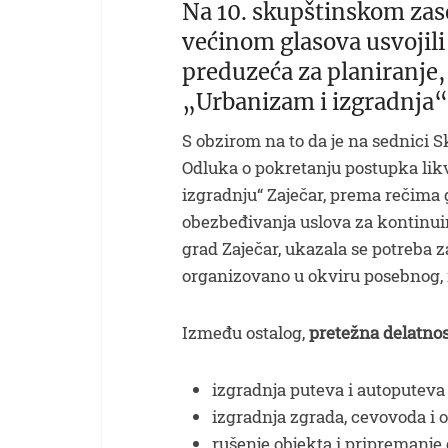
Na 10. skupštinskom zas
većinom glasova usvojil
preduzeća za planiranje,
„Urbanizam i izgradnja“
S obzirom na to da je na sednici S
Odluka o pokretanju postupka lik
izgradnju“ Zaječar, prema rečima 
obezbeđivanja uslova za kontinuir
grad Zaječar, ukazala se potreba 
organizovano u okviru posebnog,
Između ostalog,
pretežna delatnos
izgradnja puteva i autoputeva
izgradnja zgrada, cevovoda i
rušenje objekta i pripremanje 