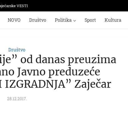
aječarske VESTI
NOVO
Društvo
Politika
Sport
Kultura
Društvo
ije” od danas preuzima
no Javno preduzeće
 IZGRADNJA” Zaječar
28.12.2017.