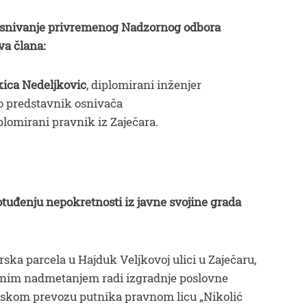
a osnivanje privremenog Nadzornog odbora
va člana:
kica Nedeljkovic
, diplomirani inženjer
o predstavnik osnivača
iplomirani pravnik iz Zaječara.
otuđenju nepokretnosti iz javne svojine grada
ka parcela u Hajduk Veljkovoj ulici u Zaječaru,
avnim nadmetanjem radi izgradnje poslovne
mskom prevozu putnika pravnom licu „Nikolić