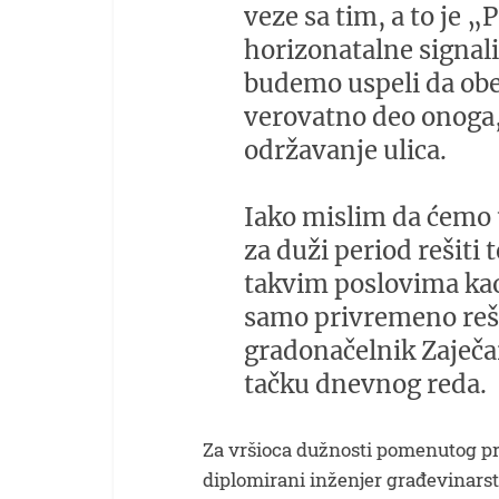
veze sa tim, a to je „P
horizonatalne signali
budemo uspeli da ob
verovatno deo onoga,
održavanje ulica.
Iako mislim da ćemo
za duži period rešiti 
takvim poslovima kao 
samo privremeno reša
gradonačelnik Zaječa
tačku dnevnog reda.
Za vršioca dužnosti pomenutog p
diplomirani inženjer građevinarst