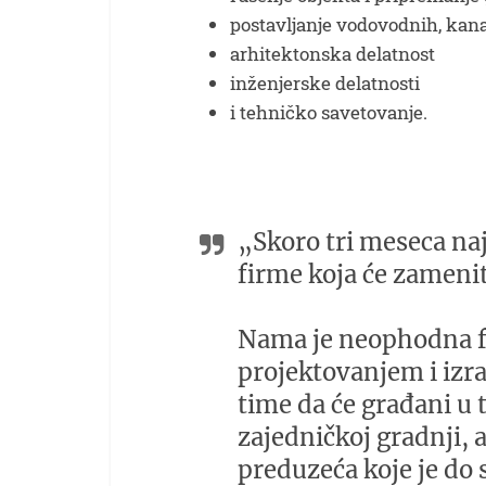
postavljanje vodovodnih, kana
arhitektonska delatnost
inženjerske delatnosti
i tehničko savetovanje.
„Skoro tri meseca na
firme koja će zamenit
Nama je neophodna fi
projektovanjem i izr
time da će građani u 
zajedničkoj gradnji, a
preduzeća koje je do 