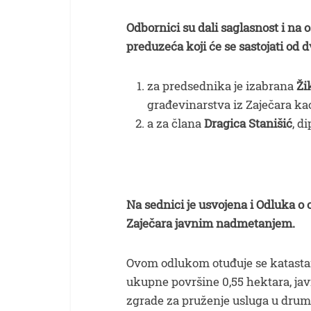
Odbornici su dali saglasnost i n
preduzeća koji će se sastojati od d
za predsednika je izabrana
Ži
građevinarstva iz Zaječara ka
a za člana
Dragica Stanišić
, d
Na sednici je usvojena i Odluka o 
Zaječara javnim nadmetanjem.
Ovom odlukom otuđuje se katastars
ukupne površine 0,55 hektara, j
zgrade za pruženje usluga u dru