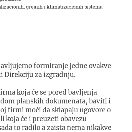
lizacionih, grejnih i klimatizacionih sistema
javljujemo formiranje jedne ovakve
i Direkciju za izgradnju.
rma koja će se pored bavljenja
adom planskih dokumenata, baviti i
toj firmi moći da sklapaju ugovore o
li koja će i preuzeti obavezu
sada to radilo a zaista nema nikakve