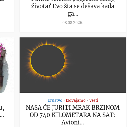
života? Evo šta se dešava kada
ga...
08.08.2026.
Društvo
Izdvajamo
Vesti
•
•
u,
NASA ĆE JURITI MRAK BRZINOM
..
OD 740 KILOMETARA NA SAT:
Avioni...