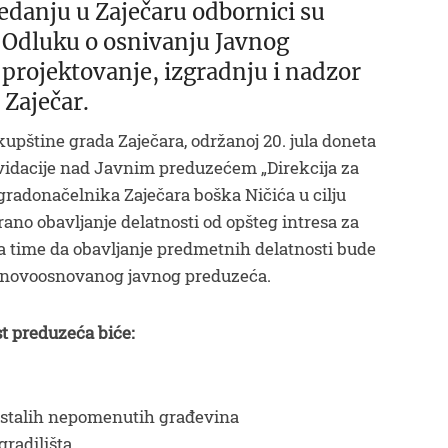
edanju u Zaječaru odbornici su
i Odluku o osnivanju Javnog
 projektovanje, izgradnju i nadzor
 Zaječar.
kupštine grada Zaječara, održanoj 20. jula doneta
vidacije nad Javnim preduzećem „Direkcija za
gradonačelnika Zaječara boška Ničića u cilju
ano obavljanje delatnosti od opšteg intresa za
za time da obavljanje predmetnih delatnosti bude
 novoosnovanog javnog preduzeća.
t preduzeća biće:
 ostalih nepomenutih građevina
gradilišta