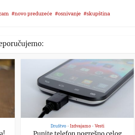
izam
novo preduzeće
osnivanje
skupština
eporučujemo:
Društvo
Izdvajamo
Vesti
•
•
a!
Punite telefon pogrešno celog