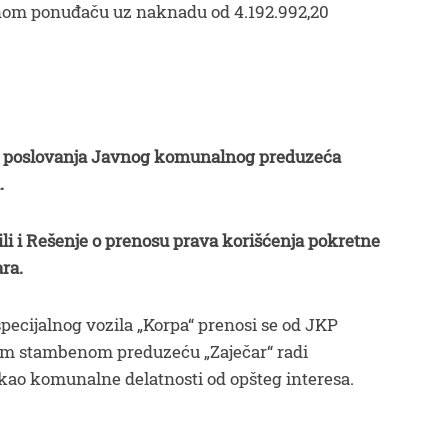
dinom ponuđaču uz naknadu od 4.192.992,20
ram poslovanja Javnog komunalnog preduzeća
.
li i Rešenje o prenosu prava korišćenja pokretne
ara.
ecijalnog vozila „Korpa“ prenosi se od JKP
 stambenom preduzeću „Zaječar“ radi
kao komunalne delatnosti od opšteg interesa.