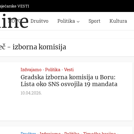
aječarske VESTI
NOVO
Društvo
Politika
Sport
Kultura
eč - izborna komisija
Izdvajamo
Politika
Vesti
•
•
Gradska izborna komisija u Boru:
Lista oko SNS osvojila 19 mandata
10.04.2026.
Društvo
Izdvajamo
Politika
Timočka krajina