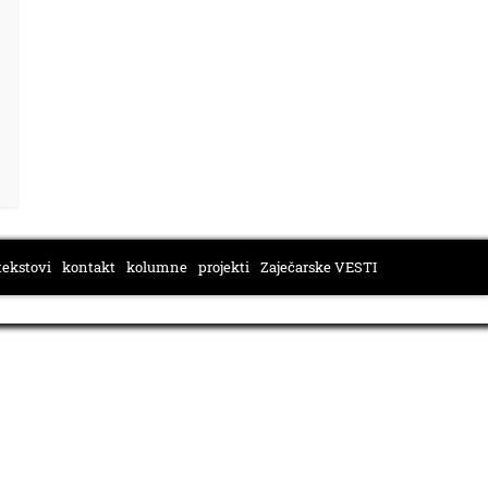
tekstovi
kontakt
kolumne
projekti
Zaječarske VESTI