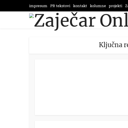
impresum
PR tekstovi
kontakt
kolumne
projekti
Z
Ključna r