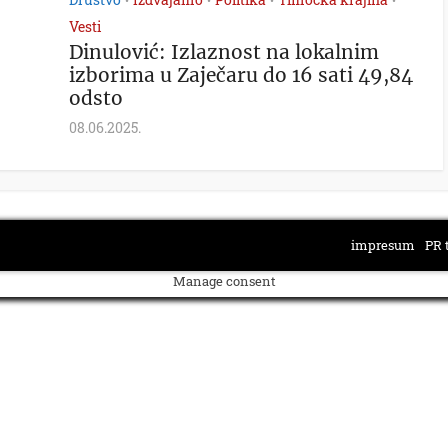
•
•
•
•
Vesti
Dinulović: Izlaznost na lokalnim
izborima u Zaječaru do 16 sati 49,84
odsto
08.06.2025.
impresum
PR 
Manage consent