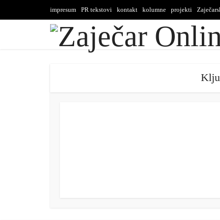
impresum
PR tekstovi
kontakt
kolumne
projekti
Zaječar
Klju