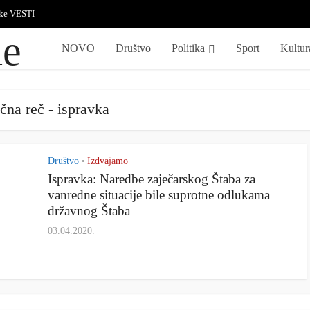
ske VESTI
NOVO
Društvo
Politika
Sport
Kultur
čna reč - ispravka
Društvo
Izdvajamo
•
Ispravka: Naredbe zaječarskog Štaba za
vanredne situacije bile suprotne odlukama
državnog Štaba
03.04.2020.