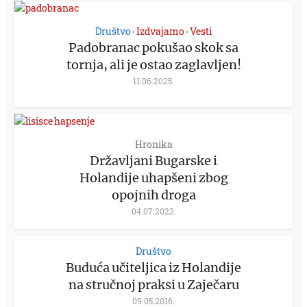
Društvo
Izdvajamo
Vesti
•
•
Padobranac pokušao skok sa
tornja, ali je ostao zaglavljen!
11.06.2025.
Hronika
Državljani Bugarske i
Holandije uhapšeni zbog
opojnih droga
04.07.2022.
Društvo
Buduća učiteljica iz Holandije
na stručnoj praksi u Zaječaru
09.05.2016.