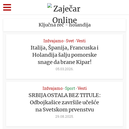
Ključna reč - holandija
Izdvajamo
Svet
Vesti
•
•
Italija, Španija, Francuska i
Holandija šalju pomorske
snage da brane Kipar!
05.03.2026.
Izdvajamo
Sport
Vesti
•
•
SRBIJA OSTALA BEZ TITULE:
Odbojkašice završile učešće
na Svetskom prvenstvu
29.08.2025.