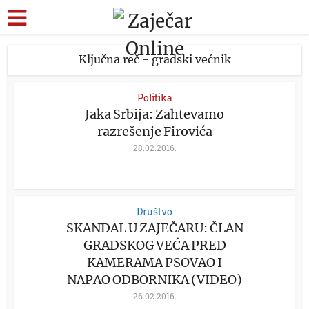
Ključna reč - gradski većnik
Politika
Jaka Srbija: Zahtevamo
razrešenje Firovića
28.02.2016.
Društvo
SKANDAL U ZAJEČARU: ČLAN
GRADSKOG VEĆA PRED
KAMERAMA PSOVAO I
NAPAO ODBORNIKA (VIDEO)
26.02.2016.