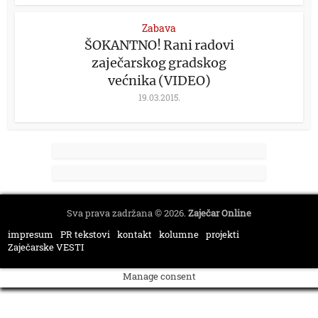
Zabava
ŠOKANTNO! Rani radovi
zaječarskog gradskog
većnika (VIDEO)
19.03.2015.
Sva prava zadržana © 2026.
Zaječar Online
impresum
PR tekstovi
kontakt
kolumne
projekti
Zaječarske VESTI
Manage consent