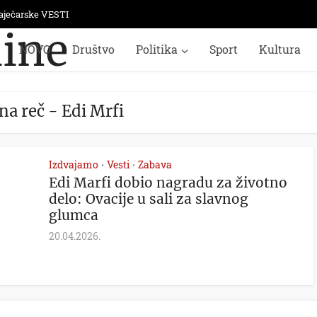
aječarske VESTI
NOVO
Društvo
Politika
Sport
Kultura
na reč - Edi Mrfi
Izdvajamo
Vesti
Zabava
•
•
Edi Marfi dobio nagradu za životno
delo: Ovacije u sali za slavnog
glumca
20.04.2026.