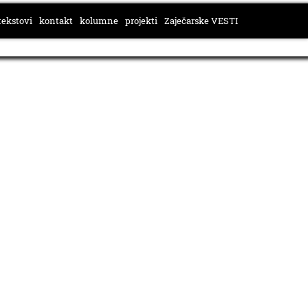
tekstovi
kontakt
kolumne
projekti
Zaječarske VESTI