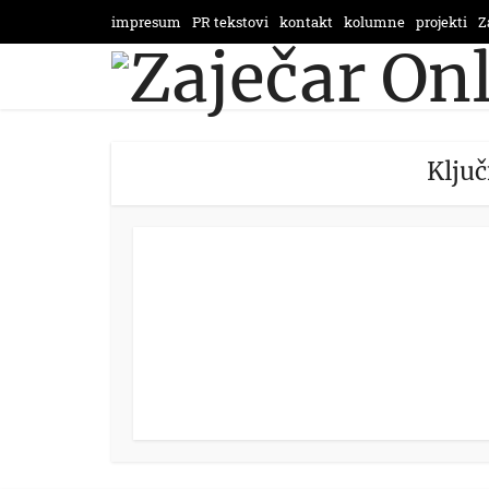
impresum
PR tekstovi
kontakt
kolumne
projekti
Z
Ključ