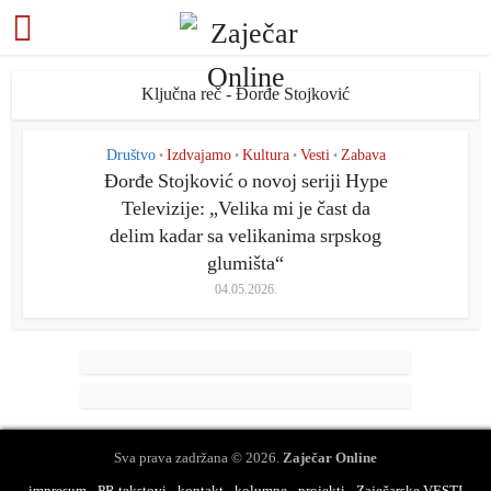
Ključna reč - Đorđe Stojković
Društvo
Izdvajamo
Kultura
Vesti
Zabava
•
•
•
•
Đorđe Stojković o novoj seriji Hype
Televizije: „Velika mi je čast da
delim kadar sa velikanima srpskog
glumišta“
04.05.2026.
Sva prava zadržana © 2026.
Zaječar Online
impresum
PR tekstovi
kontakt
kolumne
projekti
Zaječarske VESTI