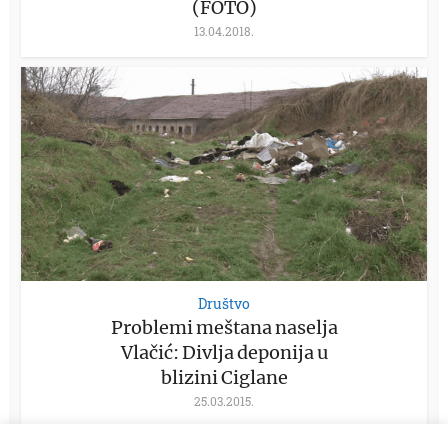
(FOTO)
13.04.2018.
Društvo
Problemi meštana naselja
Vlačić: Divlja deponija u
blizini Ciglane
25.03.2015.