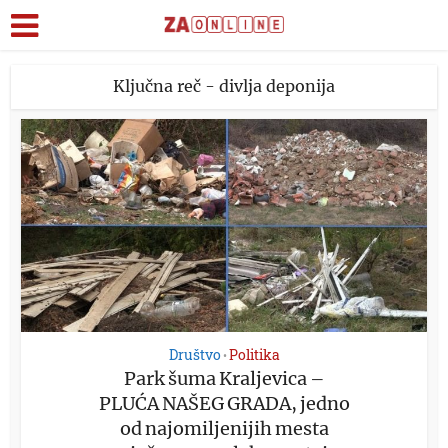
Ključna reč - divlja deponija
Društvo
Politika
•
Park šuma Kraljevica –
PLUĆA NAŠEG GRADA, jedno
od najomiljenijih mesta