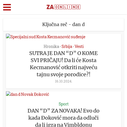
Ključna reč - dan d
Hronika
Srbija
Vesti
•
•
SUTRA JE DAN “D” O KOME
SVI PRIČAJU! Da li će Kosta
Kecmanović otkriti najveću
tajnu svoje porodice?!
16.10.2024.
Sport
DAN “D” ZA NOVAKA! Evo do
kada Đoković mora da odluči
da li igra na Vimbldonu