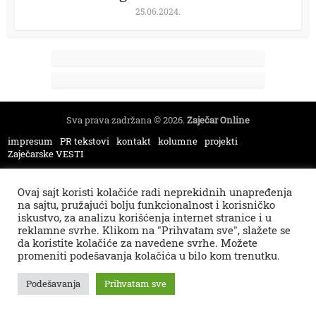
25.06.2024.
Sva prava zadržana © 2026.
Zaječar Online
impresum
PR tekstovi
kontakt
kolumne
projekti
Zaječarske VESTI
Ovaj sajt koristi kolačiće radi neprekidnih unapređenja
na sajtu, pružajući bolju funkcionalnost i korisničko
iskustvo, za analizu korišćenja internet stranice i u
reklamne svrhe. Klikom na "Prihvatam sve", slažete se
da koristite kolačiće za navedene svrhe. Možete
promeniti podešavanja kolačića u bilo kom trenutku.
Podešavanja
Prihvatam sve