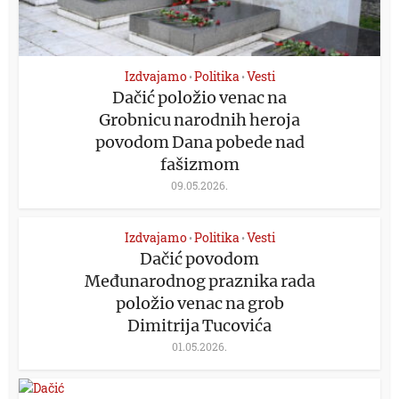
Izdvajamo
Politika
Vesti
•
•
Dačić položio venac na
Grobnicu narodnih heroja
povodom Dana pobede nad
fašizmom
09.05.2026.
Izdvajamo
Politika
Vesti
•
•
Dačić povodom
Međunarodnog praznika rada
položio venac na grob
Dimitrija Tucovića
01.05.2026.