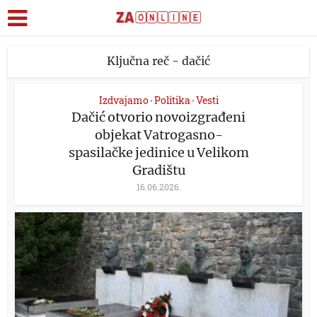
Ključna reč - dačić
Izdvajamo
Politika
Vesti
•
•
Dačić otvorio novoizgrađeni
objekat Vatrogasno-
spasilačke jedinice u Velikom
Gradištu
16.06.2026.