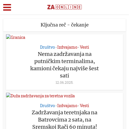
Ključna reč - čekanje
Društvo
Izdvajamo
Vesti
•
•
Nema zadržavanja na
putničkim terminalima,
kamioni čekaju najviše šest
sati
12.06.2025.
Društvo
Izdvajamo
Vesti
•
•
Zadržavanja teretnjaka na
Batrovcima 2 sata, na
Sremskoj Rači 60 minuta!