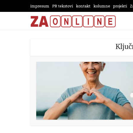
impresum
PR tekstovi
kontakt
kolumne
projekti
Z
Ključ