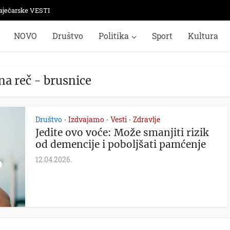
aječarske VESTI
NOVO
Društvo
Politika
Sport
Kultura
na reč - brusnice
Društvo
Izdvajamo
Vesti
Zdravlje
•
•
•
Jedite ovo voće: Može smanjiti rizik
od demencije i poboljšati pamćenje
12.04.2026.