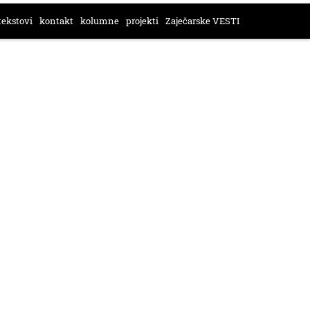
tekstovi
kontakt
kolumne
projekti
Zaječarske VESTI